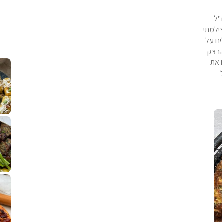
"ל
ילמתי
ים על
הבצק
קלחי תירס צרובים על מחבת עם גבינה בולגרית מעודנת מ
נשנושי פרגיות קריספיים ממכרים שמכיני
לחם מחבת שהוא שיל
 את
פסטל טוניסאי לתשעת הימים, חשבתי מה ל
⁨ סביח מפורק כי צריך לאכול משהו
אז מה בשבילכם? בפ
אורז יצירתי לת
פיצה של תשעת הימים ולמה היא נקראת ככה? ההסבר בסרטו
מז׳ווז׳ין או בתרגום לעברית, מח
שייטל מוקפץ עם