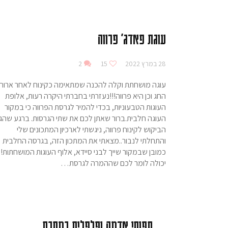
עוגת פאדג' פרווה
28 במרץ 2022
15
2
עוגה מושחתת וקלה להכנה שמתאימה כקינוח לאחר ארוח
החג וכן היא פרווה!!!נעזרתי בחברתי היקרה רעות, אלופת
העוגות הטבעוניות, בכדי להמיר לגרסת הפרווה כי במקור
העוגה חלבית.ברור שאתן לכם את שתי הגרסות. ברגע שהג
הביקוש לקינוח פרווה, ניגשתי לארכיון המתכונים שלי
והתחלתי לנבור..מצאתי את המתכון הזה, בגרסה החלבית
כמובן שבמקור שייך לבני סיידא, אלוף העוגות המושחתות!!
יכולה לומר לכם שההמרה לגרסת…
תפוחי אדמה ופלפלים במחבת