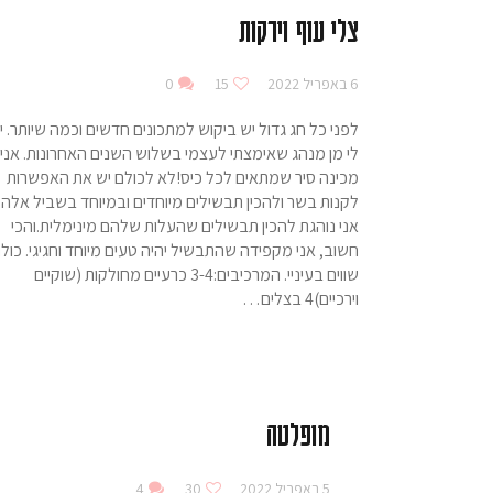
צלי עוף וירקות
6 באפריל 2022
15
0
לפני כל חג גדול יש ביקוש למתכונים חדשים וכמה שיותר. י
לי מן מנהג שאימצתי לעצמי בשלוש השנים האחרונות. אני
מכינה סיר שמתאים לכל כיס!לא לכולם יש את האפשרות
לקנות בשר ולהכין תבשילים מיוחדים ובמיוחד בשביל אלה
אני נוהגת להכין תבשילים שהעלות שלהם מינימלית.והכי
חשוב, אני מקפידה שהתבשיל יהיה טעים מיוחד וחגיגי. כול
שווים בעיניי. המרכיבים:3-4 כרעיים מחולקות (שוקיים
וירכיים)4 בצלים…
מופלטה
5 באפריל 2022
30
4