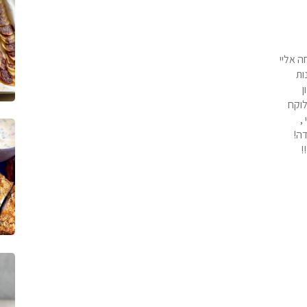
 אליי
ות
ן
לוקח
,
דה!
!