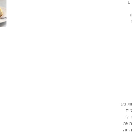
ים
)
ותי ואני
מים
 לי,
ה את
היתה