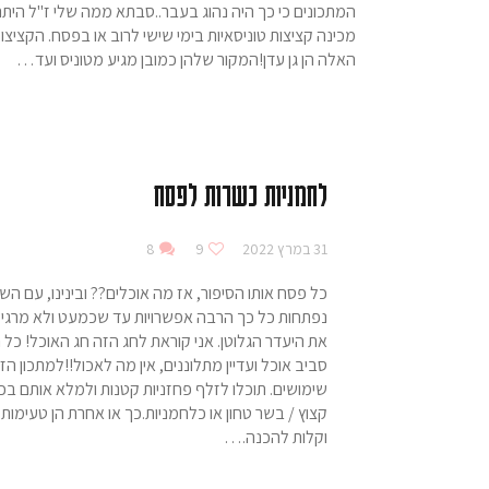
המתכונים כי כך היה נהוג בעבר..סבתא ממה שלי ז"ל הית
מכינה קציצות טוניסאיות בימי שישי לרוב או בפסח. הקציצו
האלה הן גן עדן!המקור שלהן כמובן מגיע מטוניס ועד…
לחמניות כשרות לפסח
31 במרץ 2022
9
8
כל פסח אותו הסיפור, אז מה אוכלים?? ובינינו, עם הש
נפתחות כל כך הרבה אפשרויות עד שכמעט ולא מרגי
את היעדר הגלוטן. אני קוראת לחג הזה חג האוכל! כל ה
סביב אוכל ועדיין מתלוננים, אין מה לאכול!!למתכון הז
שימושים. תוכלו לזלף פחזניות קטנות ולמלא אותם בכ
קצוץ / בשר טחון או כלחמניות.כך או אחרת הן טעימות
וקלות להכנה.…