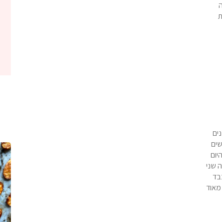
ה
ת
נים
שים
יום
ה שני
בד
 מאוד