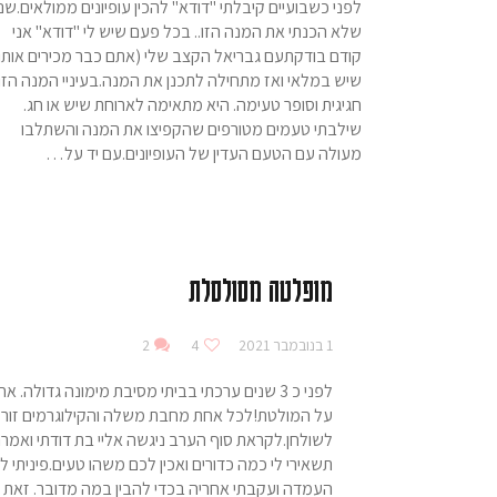
לפני כשבועיים קיבלתי "דודא" להכין עופיונים ממולאים.שנ
שלא הכנתי את המנה הזו.. בכל פעם שיש לי "דודא" אני
קודם בודקתעם גבריאל הקצב שלי (אתם כבר מכירים אותו
שיש במלאי ואז מתחילה לתכנן את המנה.בעיניי המנה הזו
חגיגית וסופר טעימה. היא מתאימה לארוחת שיש או חג.
שילבתי טעמים מטורפים שהקפיצו את המנה והשתלבו
מעולה עם הטעם העדין של העופיונים.עם יד על…
מופלטה מסולסלת
1 בנובמבר 2021
4
2
לפני כ 3 שנים ערכתי בביתי מסיבת מימונה גדולה. אח
על המולטת!לכל אחת מחבת משלה והקילוגרמים זור
לשולחן.לקראת סוף הערב ניגשה אליי בת דודתי ואמרה
תשאירי לי כמה כדורים ואכין לכם משהו טעים.פיניתי ל
העמדה ועקבתי אחריה בכדי להבין במה מדובר. זאת 