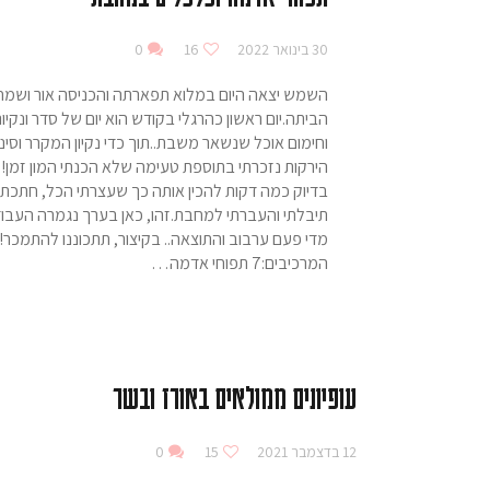
30 בינואר 2022
16
0
השמש יצאה היום במלוא תפארתה והכניסה אור ושמחה
הביתה.יום ראשון כהרגלי בקודש הוא יום של סדר ונקיונ
וחימום אוכל שנשאר משבת..תוך כדי נקיון המקרר וסינו
הירקות נזכרתי בתוספת טעימה שלא הכנתי המון זמן!
בדיוק כמה דקות להכין אותה כך שעצרתי הכל, חתכתי 
תיבלתי והעברתי למחבת.זהו, כאן בערך נגמרה העבו
מדי פעם ערבוב והתוצאה.. בקיצור, תתכוננו להתמכר!!
המרכיבים:7 תפוחי אדמה…
עופיונים ממולאים באורז ובשר
12 בדצמבר 2021
15
0