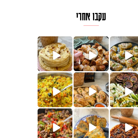
עקבו אחרי
ם בכמה דקות עב
וב של מופלטה וספינז׳, רעיון מעול
חדש לכם ונראה
שעת הימים ולכבוד שבת קודש
למתכון
ותנים
מתכון ראש
 אורז חביתה וירקות, למתכון
. המרכי