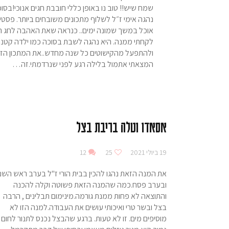
שמח שיש!! טוב נו באופן כללי חובבת חגים אנוכי!בסוכ
נהגה אימי ז״ל לשלוף מתכונים משובחים ביותר. פסט
אוכל במשך שמונה ימים.. כנראה שאת האהבה לחג ה
לקחתי ממנה. היא נהגה לשבת בסוכה כמו ילדה קטנ
ולהתפעל מהקישוטים כל שנה מחדש..את המתכון הז
המצאתי אתמול בלילה רגע לפני שנרדמתי.זה…
אסאדו וטלה בריבת בצל
19 ביולי 2021
25
12
את המנה הזאת נהגו להכין בבית הורי ז"ל בערב ראש השנ
ובערב פסח.כמה שהמנה הזאת פשוטה וקלה להכנה
והתוצאה לא פחות ממנת גורמה.מינימום תבלינים , הרבה
בצל ובשר טרי ואיכותי עושים את העבודה.למנה הזו לא
מוסיפים מים. זו לא טעות. ברגע שהבצל נכנס לתנור לחום