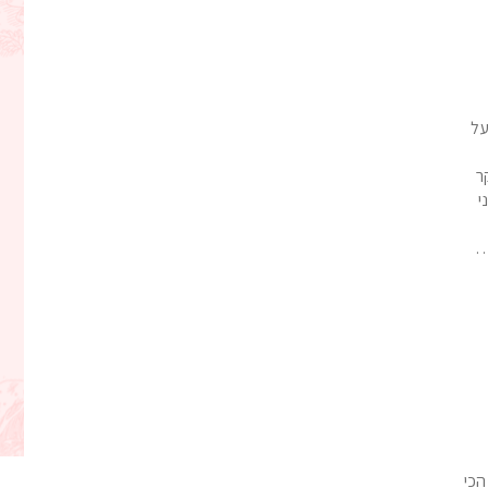
על
ר
י
…
הכי