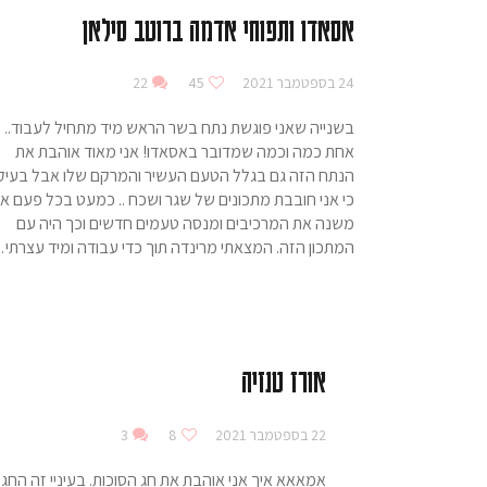
אסאדו ותפוחי אדמה ברוטב סילאן
24 בספטמבר 2021
45
22
בשנייה שאני פוגשת נתח בשר הראש מיד מתחיל לעבוד.. 
אחת כמה וכמה שמדובר באסאדו! אני מאוד אוהבת את
הנתח הזה גם בגלל הטעם העשיר והמרקם שלו אבל בעיק
כי אני חובבת מתכונים של שגר ושכח .. כמעט בכל פעם אנ
משנה את המרכיבים ומנסה טעמים חדשים וכך היה עם
המתכון הזה. המצאתי מרינדה תוך כדי עבודה ומיד עצרתי
אורז טנזיה
22 בספטמבר 2021
8
3
אמאאא איך אני אוהבת את חג הסוכות. בעיניי זה החג 