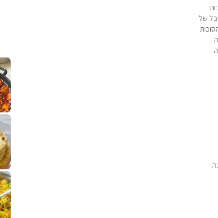
ות
יבל של
סוכות
ה
ה
קלחי תירס צרובים על מחבת עם גבינה בו
נשנושי פרגיות קריס
תבשיל גולש לכבוד שבת קודש, מתכון חדש
. גולש המר
לחם מחבת שהוא שילוב של מופלטה וספינז׳, רעיון מעול
פסטל טוניסאי לתשעת 
⁨ סביח מפורק כי צריך לאכול משהו
אז מה
ה
פיצה של תשעת הימים ולמה היא נקראת ככה
אורז יצירתי לתשעת הימים ולכבוד שבת קודש
למתכון
מז׳ווז׳ין 