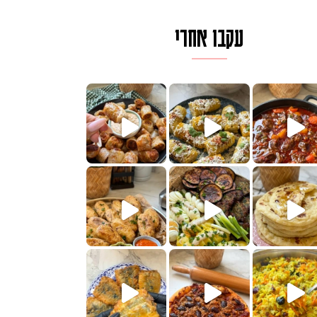
עקבו אחרי
לגרית מעודנת מ
פיים ממכרים שמכינים בכמה דקות עב
הימים, חשבתי מה לחדש לכם ונראה
 בשבילכם? בפ
? ההסבר בסרטו
או בתרגום לעברית, מחותנים
מתכון ראש