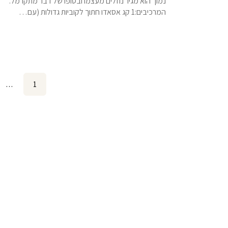
נמוך הוא מגיר נוזלים מעצמו ובסופו של דבר מתקרמל.
המרכיבים:1 קג אסאדו חתוך לקוביות גדולות (עם…
Posts
…
Page
1
pagination