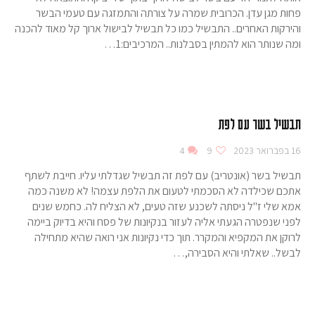
פחות מגן עדן. הכרובית שמרה על צורתה והתמזגה עם טעמי הבשר
והירקות האחרים.. התבשיל כמו כל תבשיל לבישול ארוך קל מאוד להכנה
ומה שנותר הוא להמתין בסבלנות.. המרכיבים:1…
תבשיל בשר עם לפת
16 בפברואר 2023
9
4
תבשיל בשר (אונטריב) עם לפת זה תבשיל שגדלתי עליו. חייבת לשתף
אתכם שכילדה לא הסכמתי לטעום את הלפת עצמה! לא משנה כמה
אמא שלי ז"ל ניסתה לשכנע שזה טעים, לא הצליח לה. כחמש שנים
לפני שנפטרה הגעתי אליה לעזור בנקיונות של פסח והיא בדיוק ביימה
לרוקן את המקפיא והמקרר. תוך כדי נקיונות אני רואה שהיא מתחילה
לבשל.. שאלתי והיא הסבירה,…