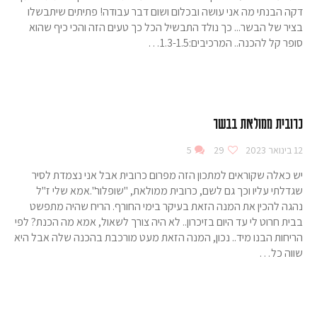
דקה הבנתי מה אני עושה ובכלום ושום דבר עבודה! פתיתים שיתבשלו
בציר של הבשר... כך נולד התבשיל הכל כך טעים הזה והכי כיף שהוא
סופר קל להכנה.. המרכיבים:1.3-1.5…
כרובית ממולאת בבשר
12 בינואר 2023
29
5
יש כאלה שקוראים למתכון הזה מפרום כרובית אבל אני נצמדת לסיר
שגדלתי עליו וכך גם לשם, כרובית ממולאת, "שופלור".אמא שלי ז"ל
נהגה להכין את המנה הזאת בעיקר בימי החורף. הריח שהיה מתפשט
בבית חרוט לי עד היום בזיכרון.. לא היה צורך לשאול, אמא מה הכנת? לפי
הריחות הבנו מיד.. נכון, המנה הזאת מעט מורכבת בהכנה שלה אבל היא
שווה כל…