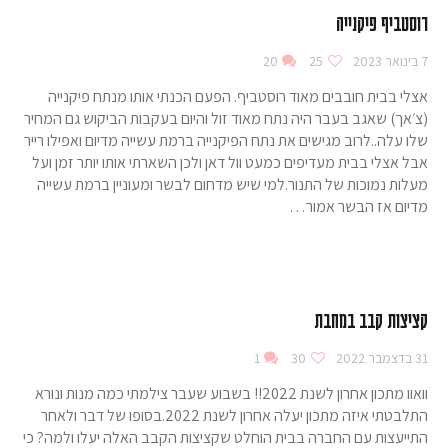
רוסטביף פיקנייה
7 בינואר 2023
25
20
אצלי בבית חובבים מאוד רוסטביף. הפעם הכנתי אותו מנתח פיקנייה
(צ׳אך) שאגב בעבר היה נתח מאוד זול והיום בעקבות הביקוש גם המחיר
שלו עלה..לרוב מגישים את נתח הפיקנייה ברמת עשייה מדיום ואפילו רייר
אבל אצלי בבית מעדיפים כמעט וול דאן ולכן השארתי אותו יותר זמן ועל
מעלות נמוכות של התנור.למי שיש מדחום לבשר ומעוניין ברמת עשייה
מדיום אז הבשר אמור…
קציצות קבב במחבת
31 בדצמבר 2022
30
1
וואוו מתכון אחרון לשנת 2022!! בשבוע שעבר צילמתי כמה מנות ונורא
התלבטתי איזה מתכון יעלה אחרון לשנת 2022.בסופו של דבר ולאחר
התייעצות עם החברה בבית הוחלט שקציצות הקבב האלה יעלו ולמה? כי