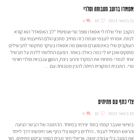
אסאדו ברוטב מטבוחה וסלרי
21 בינואר 2023
10
4
הקצב שלי שלח לי אסאדו סופר טרי ועסיסי!! "לב האסאדו" הוא קורא
לנתח. אמרתי לעצמי שנתח כזה מחייב מתכון הולם.התייעצתי עם
העוקבים שלי באינסטגרם ומשום מה אסאדו בעיקר מתקשר לתבשילים
מתוקים ואכן יש לי כמה כאלה באתר. הפעם החלטתי ללכת על תבשיל
אחר לגמרי. פתחתי את המקרר והרוב ניצח, המוןןן עגבניות וסלרי חורפי
טרי.. התכנית המקורית הייתה להכין מטבוחה עם…
צלי כתף עם פתיתים
19 בינואר 2023
15
6
בשישי שעבר קמתי במוד יצירתי במיוחד. ההזמנה של הבשר הגיעה
והראש התחיל לעבוד.. הילדים ביקשו צלי כתף ואני חיפשתי דרך לייחד
את המנה בלי עבודה קשה. אריאלי חזר מבית הספר וביקש פתיתים.. תוך