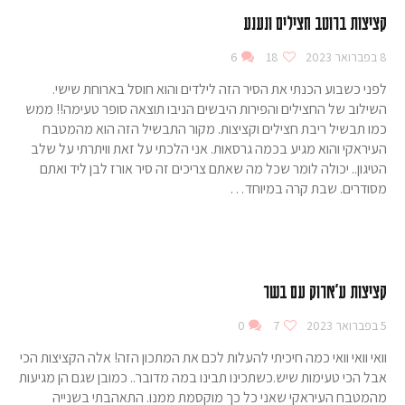
קציצות ברוטב חצילים ונענע
8 בפברואר 2023
18
6
לפני כשבוע הכנתי את הסיר הזה לילדים והוא חוסל בארוחת שישי.
השילוב של החצילים והפירות היבשים הניבו תוצאה סופר טעימה!! ממש
כמו תבשיל ריבת חצילים וקציצות. מקור התבשיל הזה הוא מהמטבח
העיראקי והוא מגיע בכמה גרסאות. אני הלכתי על זאת וויתרתי על שלב
הטיגון.. יכולה לומר שכל מה שאתם צריכים זה סיר אורז לבן ליד ואתם
מסודרים. שבת קרה במיוחד…
קציצות ע'ארוק עם בשר
5 בפברואר 2023
7
0
וואי וואי וואי כמה חיכיתי להעלות לכם את המתכון הזה! אלה הקציצות הכי
אבל הכי טעימות שיש.כשתכינו תבינו במה מדובר.. כמובן שגם הן מגיעות
מהמטבח העיראקי שאני כל כך מוקסמת ממנו. התאהבתי בשנייה