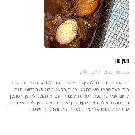
חמין עוף
26 בינואר 2023
12
2
את החמין הזה נהגה להכין סבתא שלי, תמו ז"ל, והטעם שלו זכור לי עד
היום. טעם מרוכז ומשובח מאין כמוהו.הפשטות של פעם רלוונטית גם
להיום. אני לא הוספתי קטניות הפעם יחד עם זאת תוכלו להוסיף למתכון
הזה מה שבא לכם. או בשקית קוקי/שקיד בד או להוסיף לסיר ישירות רק
שימו לב לכמויות של המים במקרה הזה. זה כל כך פשוט…