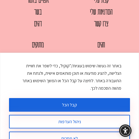
הסדנאות שלי
בשר
צרו קשר
דגים
חגים
מתוקים
לחמים
סלטים
באתר זה נעשה שימוש בעוגיות/"קוקיז", כדי לשפר את חוויית
מאפים
עוגות
הגלישה, להציג מודעות או תוכן מותאמים אישית, ולנתח את
ממולאים
עוף
התעבורה באתר. לחיצה על קבל הכל או המשך השימוש באתר
מהווה הסכמה לכך.
מרקים
פסטות
קבל הכל
ניהול העדפות
© כל הזכויות שמורות לענת אלישע |
עיצוב ובניית אתר
:
סטודיו דנקו
תקנון האתר
מדיניות פרטיות
לא מסכים