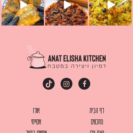
דף הבית
אורז
מתכונים
אסייתי
קצת עלי
אפויים בתנור