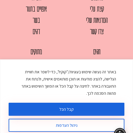
קצת עלי
אפויים בתנור
הסדנאות שלי
בשר
צרו קשר
דגים
חגים
מתוקים
לחמים
סלטים
באתר זה נעשה שימוש בעוגיות/"קוקיז", כדי לשפר את חוויית
מאפים
עוגות
הגלישה, להציג מודעות או תוכן מותאמים אישית, ולנתח את
ממולאים
עוף
התעבורה באתר. לחיצה על קבל הכל או המשך השימוש באתר
מהווה הסכמה לכך.
מרקים
פסטות
קבל הכל
ניהול העדפות
© כל הזכויות שמורות לענת אלישע |
עיצוב ובניית אתר
:
סטודיו דנקו