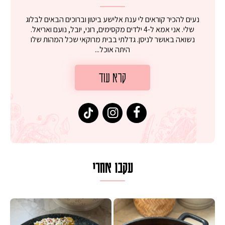
נעים להכיר קוראים לי ענת אלישע ביטון וברוכים הבאים לבלוג
שלי. אני אמא ל-4 ילדים מקסימים, רוני, יובל, נועם ואריאל.
נשואה באושר לניסן. גדלתי בבית מרוקאי שכל המהות שלו
היתה אוכל...
קרא עוד
עקבו אחרי
 על מחבת עם גבינה בולגרית מעודנת מ
המר