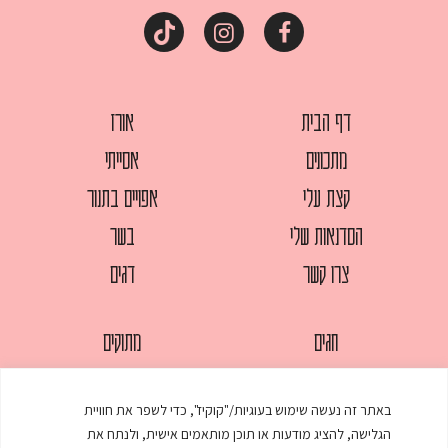
דף הבית
אורז
מתכונים
אסייתי
קצת עלי
אפויים בתנור
הסדנאות שלי
בשר
צרו קשר
דגים
חגים
מתוקים
לחמים
סלטים
באתר זה נעשה שימוש בעוגיות/"קוקיז", כדי לשפר את חוויית
מאפים
עוגות
הגלישה, להציג מודעות או תוכן מותאמים אישית, ולנתח את