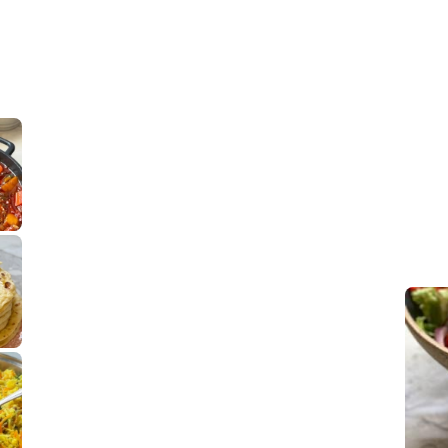
קלחי תירס צרובים על מחבת עם גבינה בו
נשנושי פרגיות קריס
תבשיל גולש לכבוד שבת קודש, מתכון חדש
. גולש המר
לחם מחבת שהוא שילוב של מופלטה וספינז׳, רעיון מעול
פסטל טוניסאי לתשעת 
⁨ סביח מפורק כי צריך לאכול משהו
אז מה
פיצה של תשעת הימים ולמה היא נקראת ככה
אורז יצירתי לתשעת הימים ולכבוד שבת קודש
למתכון
מז׳ווז׳ין 