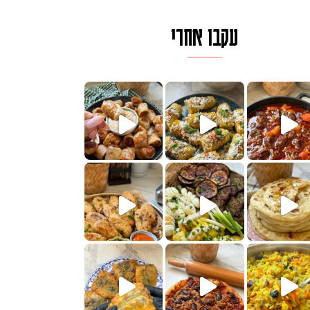
עקבו אחרי
לגרית מעודנת מ
פיים ממכרים שמכינים בכמה דקות עב
הימים, חשבתי מה לחדש לכם ונראה
 בשבילכם? בפ
? ההסבר בסרטו
או בתרגום לעברית, מחותנים
מתכון ראש