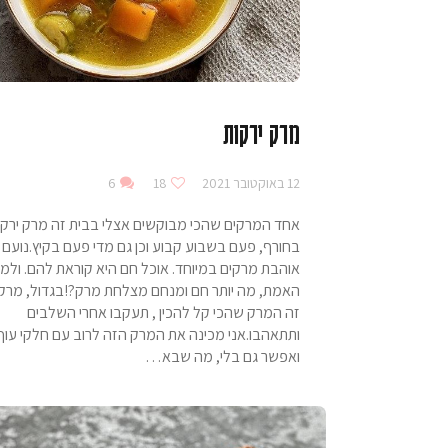
מרק ירקות
12 באוקטובר 2021
18
6
אחד המרקים שהכי מבוקשים אצלי בבית זה מרק ירקו
בחורף, פעם בשבוע קבוע וכן גם מדי פעם בקיץ.נועם 
אוהבת מרקים במיוחד. אוכל חם היא קוראת להם. ולמע
האמת, מה יותר חם ומנחם מצלחת מרק?!בגדול, מרק 
זה המרק שהכי קל להכין , תעקבו אחרי השלבים
ותתאהבו.אני מכינה את המרק הזה לרוב עם חלקי עוף
ואפשר גם בלי, מה שבא…