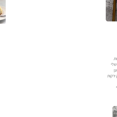
ת.
שלי
ן
ירקות