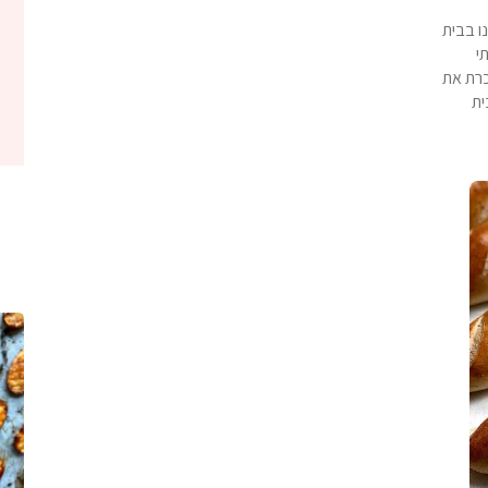
ו בבית
י
כרת את
ית