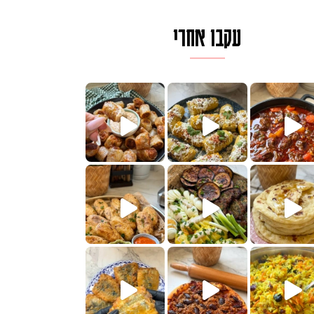
עקבו אחרי
לגרית מעודנת מ
פיים ממכרים שמכינים בכמה דקות עב
הימים, חשבתי מה לחדש לכם ונראה
 בשבילכם? בפ
? ההסבר בסרטו
או בתרגום לעברית, מחותנים
מתכון ראש