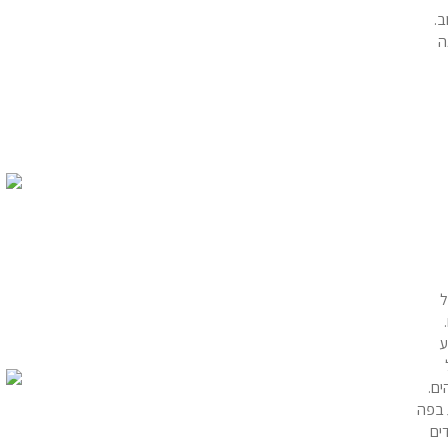
ב.
ה
ל
ע
ים.
 בפה
ים