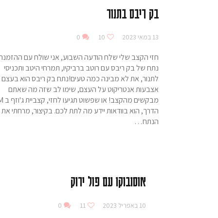
בק ריבס בתנור
13 במאי 2023
10
0
חזי הקצב שלי שלח הודעה השבוע, אני שולח עם ההזמנה
נתח של בק ריבס עם רוטב ברביקיו, תמרחי היטב ותכניסי
לתנור, את לא מבינה כמה טעים!נתח בק ריבס הוא בעצם
אצבעות אנטריקוט על העצם, שימו לב שזה מה שאתם
מבקשים מהקצב! או שפשוט תגיעו ל
הדרך, הוא בוודאות יידע מה לתת לכם. בקיצור, מרחתי את
הנתח…
אוסובוקו עם פול ירוק
10 באפריל 2023
11
0