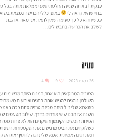
ענקית!! באותה שנייה החלטתי שאני ממלאת אותה בכל טו
בחיי שהיא קראה לי
באופן כללי הכרישה נמצאת בשיא
עכשיו והיא כל כך טעימה שאין לתאר. אני מאוד אוהבת
לשלב את הכרישה בתבשילים…
טנזיה
26 במרץ 2023
9
4
הטנזיה המרוקאית היא אחת המנות היותר מרשימות ע
השולחן. נוהגים להגיש אותה בחגים ואירועים משמחים.
כשאמא שלי ז"ל היתה מכינה טנזיה סתם ככה באמצ
השנה אז הבנו שיש אורחים בדרך. שילוב הטעמים של
הפירות היבשים הקינמון והשקדים הוא לא פחות ממדה
כשלוקחים את הביס מרגישים את הטקסטורות השונות
וזאת חגיגה אמיתית. אמא שלי נהגה להוסיף את השקד