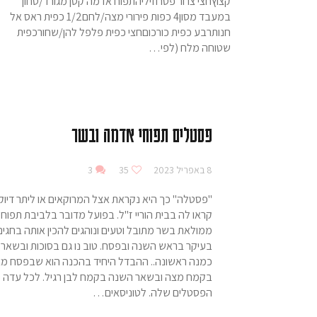
קצוץחצי צרור פטרוזיליהתפוח אדמה קטן מגורד/טחון
במעבד מסון4 כפות פירורי מצה/לחם1/2 כפית ראס אל
חנותרבע כפית כורכוםחצי כפית פלפל להן/שחורכפית
שטוחה מלח (לפי…
פסטלים תפוחי אדמה ובשר
8 באפריל 2023
35
3
"פסטלה" כך היא נקראת אצל המרוקאים או ליתר דיוק
קראו לה בבית הוריי ז"ל. בפועל מדובר בלביבת תפוח
ממולאת בשר מתובל וטעים ונוהגים להכין אותה בחגים
בעיקר בראש השנה ובפסח. טוב נו גם בסוכות ובשאר 
כמנה ראשונה.. ההבדל היחיד בהכנה הוא שבפסח מ
בקמח מצה ובשאר השנה בקמח לבן רגיל. לכל עדה י
הפסטלים שלה. לטוניסאים…