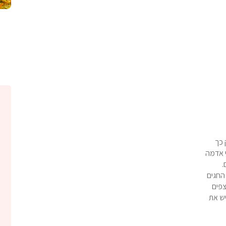
 כך
י אדמה
.
החגים
צפים
ש את