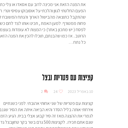
את המנה הזאת אני מכינה לרוב עם אסאדו או צלי כתף
הפעם החלטתי לגוון והלכתי על אוסובוקו עסיסי וטרי. ה
שהתקבל כתוצאה מהבישול הארוך והנתח המשובח ל
פחות ממטורף. למען האמת , תכינו אותו לצד לחם כש
לפסח ( יש מתכון באתר) כי המצות לא עומדות בעוצמ
הרוטב.. אז כמו שהבנתם, תוכלו להכין את המנה הזא
כל נתח…
קציצות עם פטריות ובצל
10 באפריל 2023
24
2
קציצות עם פטריות של שני אחותי אהובתי. לפני כשנתיים
אירחתי אותה בליל הסדר והיא הביאה איתה את הסיר שגנב
לגמרי את ההצגה.מאז זה סיר קבוע אצלי בבית. הגיע הזמן
שגם אתם תכירו.. לקציצות:500 גרם בשר בקר טחוןבצל ג