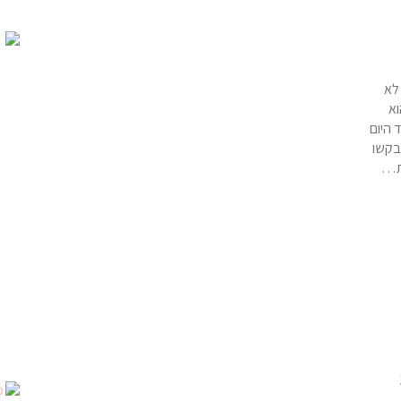
לא
וא
 היום
בקשו
את…