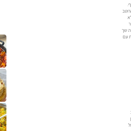
.
רוטב
א
ר
ה שך
קלחי תירס צרובים על מחבת עם גבינה בו
נשנושי פרגיות קריס
ת עם
תבשיל גולש לכבוד שבת קודש, מתכון חדש
. גולש המר
לחם מחבת שהוא שילוב של מופלטה וספינז׳, רעיון מעול
פסטל טוניסאי לתשעת 
⁨ סביח מפורק כי צריך לאכול משהו
אז מה
פיצה של תשעת הימים ולמה היא נקראת ככה
אורז יצירתי לתשעת הימים ולכבוד שבת קודש
למתכון
מז׳ווז׳ין 
דול