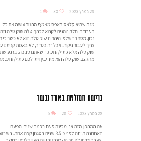
29 במרץ 2023
30
1
מנה שהיא קלאס באפס מאמץ! התנור עושה את כל
העבודה. חלק נוהגים לקרוא לכתף טלה שוק טלה וזה 
נכון. מסתבר שלפי היהדות שוק טלה הוא לא כשר כי ה
צריך לעבור ניקור.. אבל זה בסדר, לא באמת קניתם עד
שוק טלה אלא כתף/זרוע כך שאתם סבבה. ברגע שת
מהקצב שוק טלה הוא מיד יבין וייתן לכם כתף/זרוע. 
כרישה ממולאת באורז ובשר
28 במרץ 2023
28
5
את המתכון הזה אני מכינה פעם בכמה שנים. הפעם
האחרונה הייתה לפני כ 3.5 שנים בסגנון קצת אחר.. בשבוע
שעבר ירדתי לסופר השכונתי ובזווית העין קלטתי כרישה