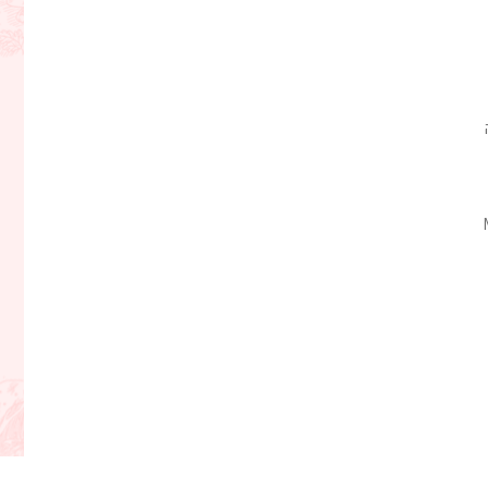
חזי, קצביית ג'וזף ב M