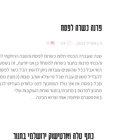
פרנה כשרה לפסח
3 באפריל 2023
34
0
שנה שעברה הכנתי חלות כשרות לפסח והשנה הרחקתי ל
והכנתי פרנות בתנור כשרות לפסח!! כן אני יודעת, זה נשמע
הזוי אבל ככל שהשנים עוברות ניתן להשיג הכל כשר לפסח
להבדיל משנים עברו שכל מי שלא אוהב מצות (כמוני) ממ
סבל בפסח. אז איך נולד המתכון? לפני כחודש העליתי לכם
מתכון לפרנות במחבת/בתנור ואחת העוקבות שלי
באינסטגרם שיתפה אותי שהיא הכינה…
כתף טלה וארטישוק ירושלמי בתנור