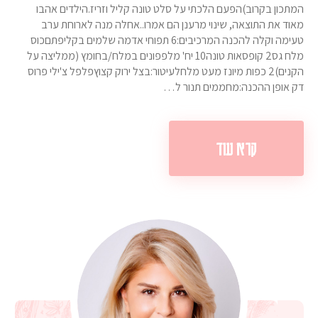
המתכון בקרוב)הפעם הלכתי על סלט טונה קליל וזריז.הילדים אהבו
מאוד את התוצאה, שינוי מרענן הם אמרו..אחלה מנה לארוחת ערב
טעימה וקלה להכנה המרכיבים:6 תפוחי אדמה שלמים בקליפתםכוס
מלח גס2 קופסאות טונה10 יח' מלפפונים במלח/בחומץ (ממליצה על
הקנים)2 כפות מיונז מעט מלחלעיטור:בצל ירוק קצוץפלפל צ'ילי פרוס
דק אופן ההכנה:מחממים תנור ל…
קרא עוד