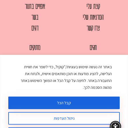
קצת עלי
אפויים בתנור
הסדנאות שלי
בשר
צרו קשר
דגים
חגים
מתוקים
לחמים
סלטים
באתר זה נעשה שימוש בעוגיות/"קוקיז", כדי לשפר את חוויית
מאפים
עוגות
הגלישה, להציג מודעות או תוכן מותאמים אישית, ולנתח את
ממולאים
עוף
התעבורה באתר. לחיצה על קבל הכל או המשך השימוש באתר
מהווה הסכמה לכך.
מרקים
פסטות
קבל הכל
ניהול העדפות
© כל הזכויות שמורות לענת אלישע |
עיצוב ובניית אתר
:
סטודיו דנקו