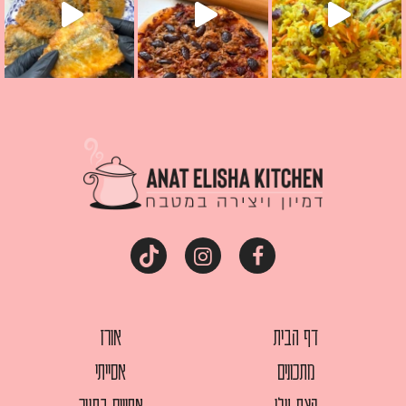
דף הבית
אורז
מתכונים
אסייתי
קצת עלי
אפויים בתנור