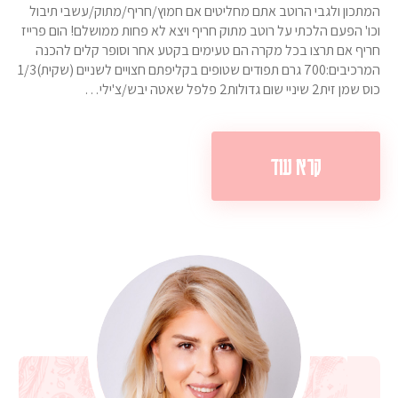
המתכון ולגבי הרוטב אתם מחליטים אם חמוץ/חריף/מתוק/עשבי תיבול
וכו' הפעם הלכתי על רוטב מתוק חריף ויצא לא פחות ממושלם! הום פרייז
חריף אם תרצו בכל מקרה הם טעימים בקטע אחר וסופר קלים להכנה
המרכיבים:700 גרם תפודים שטופים בקליפתם חצויים לשניים (שקית)1/3
כוס שמן זית2 שיניי שום גדולות2 פלפל שאטה יבש/צ'ילי…
קרא עוד