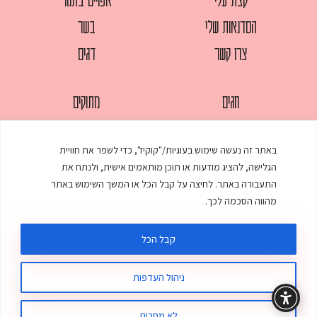
הסדנאות שלי
בשר
צרו קשר
דגים
חגים
מתוקים
לחמים
סלטים
באתר זה נעשה שימוש בעוגיות/"קוקיז", כדי לשפר את חוויית
מאפים
עוגות
הגלישה, להציג מודעות או תוכן מותאמים אישית, ולנתח את
ממולאים
עוף
התעבורה באתר. לחיצה על קבל הכל או המשך השימוש באתר
מהווה הסכמה לכך.
מרקים
פסטות
קבל הכל
ניהול העדפות
© כל הזכויות שמורות לענת אלישע |
עיצוב ובניית אתר
:
סטודיו דנקו
תקנון האתר
מדיניות פרטיות
לא מסכים