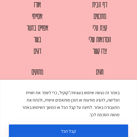
דף הבית
אורז
מתכונים
אסייתי
קצת עלי
אפויים בתנור
הסדנאות שלי
בשר
צרו קשר
דגים
חגים
מתוקים
לחמים
סלטים
באתר זה נעשה שימוש בעוגיות/"קוקיז", כדי לשפר את חוויית
מאפים
עוגות
הגלישה, להציג מודעות או תוכן מותאמים אישית, ולנתח את
ממולאים
עוף
התעבורה באתר. לחיצה על קבל הכל או המשך השימוש באתר
מהווה הסכמה לכך.
מרקים
פסטות
קבל הכל