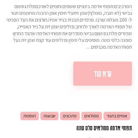
המרכיבים:תפוחי אדמה בינוניים שטופים וחצויים לאורכםמלח גסשום
גבישי (לא חובה, מומלץ!)שמן זיתעלי תימין אופן ההכנה:מחממים תנור
ל- 200 מעלות טורבו. מרפדים תבנית בנייר אפיה.חורצים את הצד הפנימי
של תפוחי האדמה לאורך ולרוחב.מזליפים שמן זית על נייר האפייה,
מפזרים מלח גס ושום גבישי.מסדרים את תפוחי האדמה שהצד החרוץ
מופנה כלפי מטה. מוסיפים עלי תימין ומזליפים עוד קצת שמן זית נעל
תפוחי האדמה.מכניסים…
קרא עוד
אפויים בתנור
ממולאים
מתכונים
שבועות
תוספות
תפוחי אדמה ממולאים סלט טונה