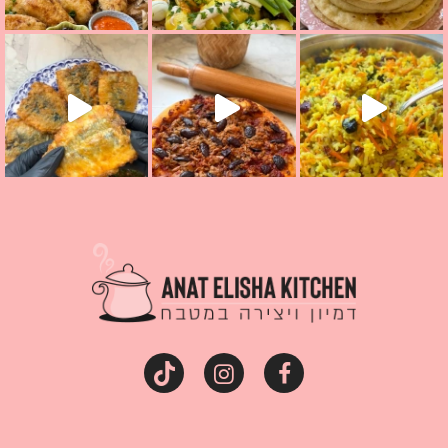
קראת ככה? ההסבר בסרטו
מז׳ווז׳ין או בתרגום לעברית, מחותנים
מתכון ראש