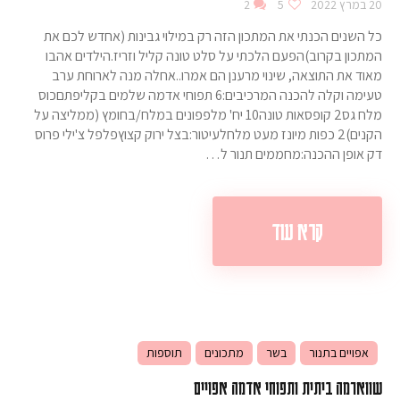
20 במרץ 2022
5
2
כל השנים הכנתי את המתכון הזה רק במילוי גבינות (אחדש לכם את
המתכון בקרוב)הפעם הלכתי על סלט טונה קליל וזריז.הילדים אהבו
מאוד את התוצאה, שינוי מרענן הם אמרו..אחלה מנה לארוחת ערב
טעימה וקלה להכנה המרכיבים:6 תפוחי אדמה שלמים בקליפתםכוס
מלח גס2 קופסאות טונה10 יח' מלפפונים במלח/בחומץ (ממליצה על
הקנים)2 כפות מיונז מעט מלחלעיטור:בצל ירוק קצוץפלפל צ'ילי פרוס
דק אופן ההכנה:מחממים תנור ל…
קרא עוד
אפויים בתנור
בשר
מתכונים
תוספות
שווארמה ביתית ותפוחי אדמה אפויים