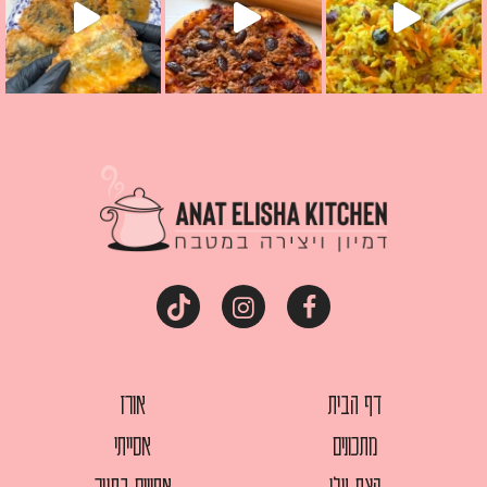
דף הבית
אורז
מתכונים
אסייתי
קצת עלי
אפויים בתנור