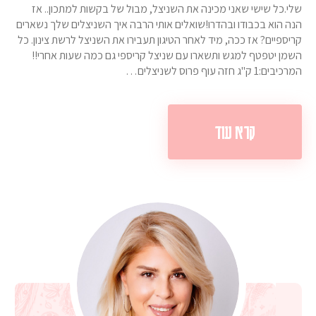
שלי.כל שישי שאני מכינה את השניצל, מבול של בקשות למתכון.. אז
הנה הוא בכבודו ובהדרו!שואלים אותי הרבה איך השניצלים שלך נשארים
קריספיים? אז ככה, מיד לאחר הטיגון תעבירו את השניצל לרשת צינון. כל
השמן יטפטף למגש ותשארו עם שניצל קריספי גם כמה שעות אחרי!!
המרכיבים:1 ק"ג חזה עוף פרוס לשניצלים…
קרא עוד