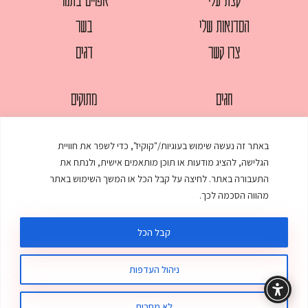
הסדנאות שלי
בשר
צרו קשר
דגים
חגים
מתוקים
לחמים
סלטים
באתר זה נעשה שימוש בעוגיות/"קוקיז", כדי לשפר את חוויית
מאפים
עוגות
הגלישה, להציג מודעות או תוכן מותאמים אישית, ולנתח את
ממולאים
עוף
התעבורה באתר. לחיצה על קבל הכל או המשך השימוש באתר
מהווה הסכמה לכך.
מרקים
פסטות
קבל הכל
ניהול העדפות
© כל הזכויות שמורות לענת אלישע |
עיצוב ובניית אתר
:
סטודיו דנקו
תקנון האתר
מדיניות פרטיות
לא מסכים