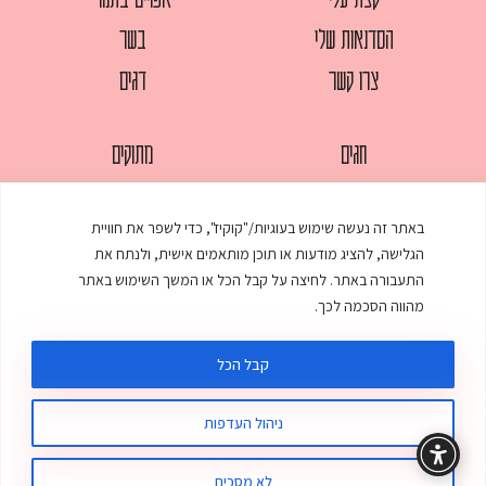
הסדנאות שלי
בשר
צרו קשר
דגים
חגים
מתוקים
לחמים
סלטים
באתר זה נעשה שימוש בעוגיות/"קוקיז", כדי לשפר את חוויית
מאפים
עוגות
הגלישה, להציג מודעות או תוכן מותאמים אישית, ולנתח את
ממולאים
עוף
התעבורה באתר. לחיצה על קבל הכל או המשך השימוש באתר
מהווה הסכמה לכך.
מרקים
פסטות
קבל הכל
ניהול העדפות
© כל הזכויות שמורות לענת אלישע |
עיצוב ובניית אתר
:
סטודיו דנקו
תקנון האתר
מדיניות פרטיות
לא מסכים