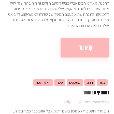
להכנה. מאוד אוהבים אצלי בבית רוסטביף ולכן זה היה ברור שזה יהיה
אחד המתכונים לחג. חזי הקצב שלי שלח לי נתח שנקרא אנטריקוט
דלמוניקו. זהו נתח שהוא בעצם המשך של שדרת האנטריקוט. לרוב אני
מכינה רוסטביף בחום גבוהה ולאחר מכןמנמיכה את החום. הפעם חזי
שלח הנחיות אחרות והחלטתי…
קרא עוד
בשר
חגים
מתכונים
פסח
ראש השנה
רוסטביף עם שומר
8 בספטמבר 2022
13
2
נו בסדר, רוסטביף לא מכינים עם ירקות אבל אתם כבר מכירים אותי,