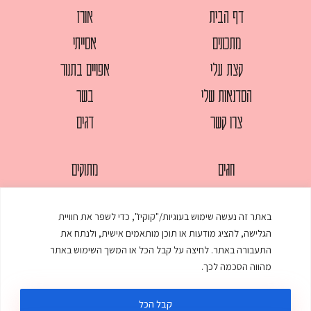
דף הבית
אורז
מתכונים
אסייתי
קצת עלי
אפויים בתנור
הסדנאות שלי
בשר
צרו קשר
דגים
חגים
מתוקים
לחמים
סלטים
באתר זה נעשה שימוש בעוגיות/"קוקיז", כדי לשפר את חוויית
מאפים
עוגות
הגלישה, להציג מודעות או תוכן מותאמים אישית, ולנתח את
ממולאים
עוף
התעבורה באתר. לחיצה על קבל הכל או המשך השימוש באתר
מהווה הסכמה לכך.
מרקים
פסטות
קבל הכל