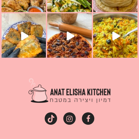
קראת ככה? ההסבר בסרטו
מז׳ווז׳ין או בתרגום לעברית, מחותנים
מתכון ראש