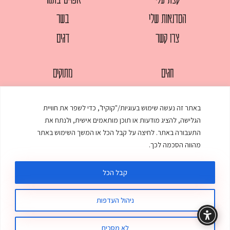
הסדנאות שלי
בשר
צרו קשר
דגים
חגים
מתוקים
לחמים
סלטים
באתר זה נעשה שימוש בעוגיות/"קוקיז", כדי לשפר את חוויית
מאפים
עוגות
הגלישה, להציג מודעות או תוכן מותאמים אישית, ולנתח את
ממולאים
עוף
התעבורה באתר. לחיצה על קבל הכל או המשך השימוש באתר
מהווה הסכמה לכך.
מרקים
פסטות
קבל הכל
ניהול העדפות
© כל הזכויות שמורות לענת אלישע |
עיצוב ובניית אתר
:
סטודיו דנקו
תקנון האתר
מדיניות פרטיות
לא מסכים