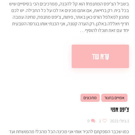
בשביל הצ'יפס המתנפח! הוא קל להכנה, ממרכיבים הכי בסיסייים שיש
בכל בית. רק בחייאת, אם אתם מכינים אז לכו על כל החבילה. יש לכם
מתכון לפאלפל הורס כאן באתר, פיתות, צ'יפס מתנפח, טחינה עמבה
חריף ויאללה באלגן..רק הערה קטנה, אני הכנתי אותו בגרסה הטבעית
יחד עם זאת תוכלו להוסיף…
קרא עוד
אפויים בתנור
מתכונים
צ'יפס אפוי
1 ביולי 2021
1
0
כמו שכבר הספקתם להכיר אותי אני מכינה הכל מהכל! מהמושחת ועד