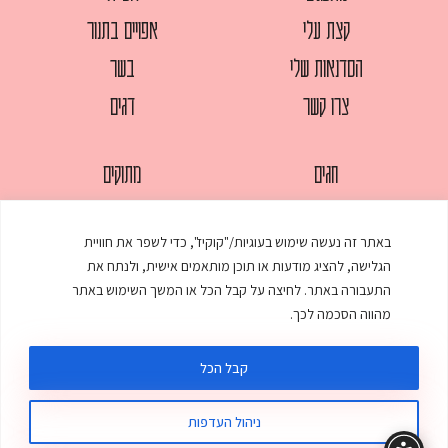
קצת עלי
אפויים בתנור
הסדנאות שלי
בשר
צרו קשר
דגים
חגים
מתוקים
לחמים
סלטים
באתר זה נעשה שימוש בעוגיות/"קוקיז", כדי לשפר את חוויית
מאפים
עוגות
הגלישה, להציג מודעות או תוכן מותאמים אישית, ולנתח את
ממולאים
עוף
התעבורה באתר. לחיצה על קבל הכל או המשך השימוש באתר
מהווה הסכמה לכך.
מרקים
פסטות
קבל הכל
ניהול העדפות
© כל הזכויות שמורות לענת אלישע |
עיצוב ובניית אתר
:
סטודיו דנקו