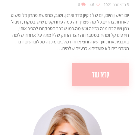
5 בדצמבר 2021
46
6
יום ראשון היום, יום של ניקיון סדר וארגון. ושוב, מחפשת פתרון קל ופשוט
לארוחת צהריים.כל מה שצריך זה כמה פרודוקטים שיש במקרר, תיבול
נכון ויש לכם מנה מזינה וטעימה.כמו שכבר הספקתם להכיר אותי,
חירטוט קל ומהיר במטבח זה הצד החזק שלי! מתה על ארוחה שלמה
בתבנית אחת.תוך שעה וחצי ארוחת מלכים מוכנה מכלום ושום דבר..
המרכיבים ל 6 סועדים:3 כרעיים שלמים…
קרא עוד