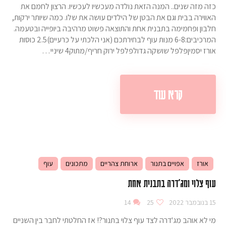
כזה מזה שנים.. המנה הזאת נולדה מעכשיו לעכשיו. הרצון לחמם את
האווירה בבית וגם את הבטן של הילדים עושה את שלו. כמה שיותר ירקות,
חלבון ופחמימה בתבנית אחת והתוצאה פשוט מרהיבה ביופייה ובטעמה.
המרכיבים:6-8 מנות עוף לבחירתכם (אני הלכתי על כרעיים)2.5 כוסות
אורז יסמיןפלפל שושקה גדולפלפל ירוק חריף/מתוק4 שיניי…
קרא עוד
אורז
אפויים בתנור
ארוחת צהריים
מתכונים
עוף
עוף צלוי ומג'דרה בתבנית אחת
15 בנובמבר 2022
25
14
מי לא אוהב מג'דרה לצד עוף צלוי בתנור?! אז החלטתי לחבר בין השניים