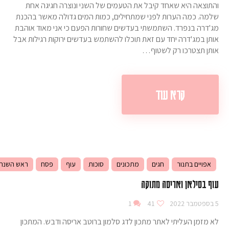
והתוצאה היא שאחד קיבל את הטעמים של השני ונוצרה חגיגה אחת
שלמה. כמה הערות לפני שמתחילים, כמות המים גדולה מאשר בהכנת
מג'דרה בנפרד. השתמשתי בעדשים שחורות הפעם כי אני מאוד אוהבת
אותן במג'דרה יחד עם זאת תוכלו להשתמש בעדשים ירוקות רגילות אבל
אותן תצטרכו רק לשטוף…
קרא עוד
אפויים בתנור
חגים
מתכונים
סוכות
עוף
פסח
ראש השנה
עוף בסילאן ואריסה מתוקה
5 בספטמבר 2022
41
1
לא מזמן העליתי לאתר מתכון לדג סלמון ברוטב אריסה ודבש. המתכון