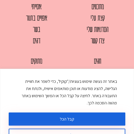
מתכונים
אסייתי
קצת עלי
אפויים בתנור
הסדנאות שלי
בשר
צרו קשר
דגים
חגים
מתוקים
לחמים
סלטים
באתר זה נעשה שימוש בעוגיות/"קוקיז", כדי לשפר את חוויית
מאפים
עוגות
הגלישה, להציג מודעות או תוכן מותאמים אישית, ולנתח את
ממולאים
עוף
התעבורה באתר. לחיצה על קבל הכל או המשך השימוש באתר
מהווה הסכמה לכך.
מרקים
פסטות
קבל הכל