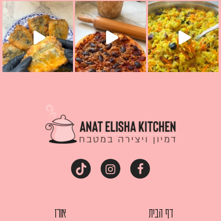
קראת ככה? ההסבר בסרטו
מז׳ווז׳ין או בתרגום לעברית, מחותנים
מתכון ראש
דף הבית
אורז