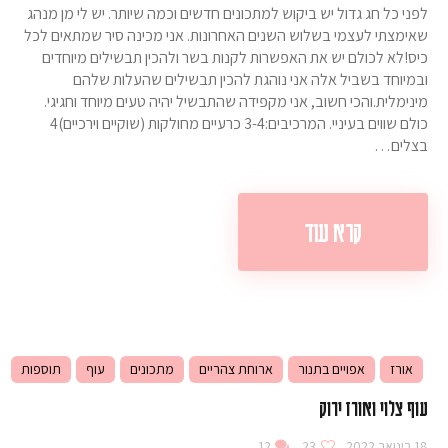
לפני כל חג גדול יש ביקוש למתכונים חדשים וכמה שיותר. יש לי מן מנהג
שאימצתי לעצמי בשלוש השנים האחרונות. אני מכינה סיר שמתאים לכל
כיס!לא לכולם יש את האפשרות לקנות בשר ולהכין תבשילים מיוחדים
ובמיוחד בשביל אלה אני נוהגת להכין תבשילים שהעלות שלהם
מינימלית.והכי חשוב, אני מקפידה שהתבשיל יהיה טעים מיוחד וחגיגי.
כולם שווים בעיניי. המרכיבים:3-4 כרעיים מחולקות (שוקיים וירכיים)4
בצלים…
קרא עוד
אורז
אפויים בתנור
ארוחת צהריים
מתכונים
עוף
תוספות
עוף צלוי ואורז ירוק
18 בינואר 2022
23
12