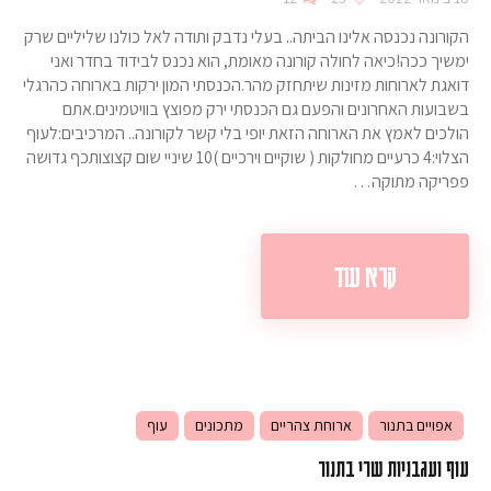
הקורונה נכנסה אלינו הביתה.. בעלי נדבק ותודה לאל כולנו שליליים שרק
ימשיך ככה!כיאה לחולה קורונה מאומת, הוא נכנס לבידוד בחדר ואני
דואגת לארוחות מזינות שיתחזק מהר.הכנסתי המון ירקות בארוחה כהרגלי
בשבועות האחרונים והפעם גם הכנסתי ירק מפוצץ בוויטמינים.אתם
הולכים לאמץ את הארוחה הזאת יופי בלי קשר לקורונה.. המרכיבים:לעוף
הצלוי:4 כרעיים מחולקות ( שוקיים וירכיים )10 שיניי שום קצוצותכף גדושה
פפריקה מתוקה…
קרא עוד
אפויים בתנור
ארוחת צהריים
מתכונים
עוף
עוף ועגבניות שרי בתנור