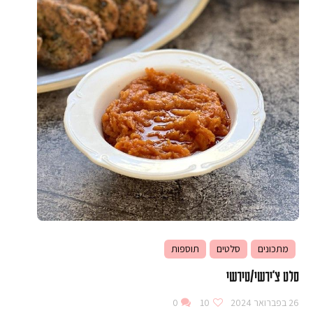
מתכונים
סלטים
תוספות
סלט צ'ירשי/טירשי
26 בפברואר 2024
10
0