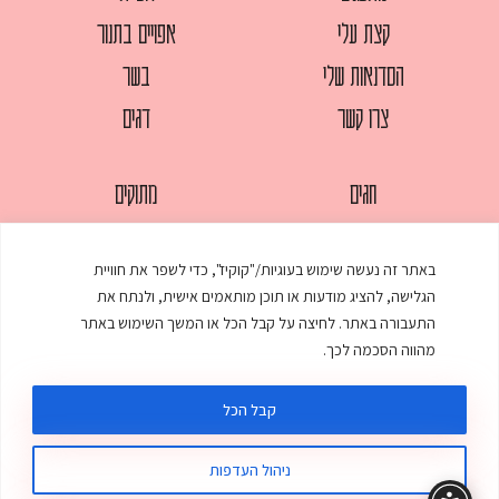
קצת עלי
אפויים בתנור
הסדנאות שלי
בשר
צרו קשר
דגים
חגים
מתוקים
לחמים
סלטים
באתר זה נעשה שימוש בעוגיות/"קוקיז", כדי לשפר את חוויית
מאפים
עוגות
הגלישה, להציג מודעות או תוכן מותאמים אישית, ולנתח את
ממולאים
עוף
התעבורה באתר. לחיצה על קבל הכל או המשך השימוש באתר
מהווה הסכמה לכך.
מרקים
פסטות
קבל הכל
ניהול העדפות
© כל הזכויות שמורות לענת אלישע |
עיצוב ובניית אתר
:
סטודיו דנקו