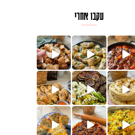
עקבו אחרי
לגרית מעודנת מ
פיים ממכרים שמכינים בכמה דקות עב
הימים, חשבתי מה לחדש לכם ונראה
 בשבילכם? בפ
? ההסבר בסרטו
או בתרגום לעברית, מחותנים
מתכון ראש