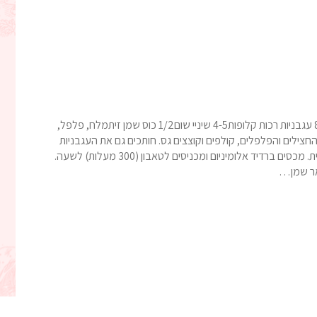
המרכיבים:2 חצילים גדולים2 פלפל שושקה2 פלפל חריף8 עגבניות רכות קלופות4-5 שיניי שום1/2 כוס שמן זיתמלח, פלפל,
חצילים והפלפלים, קולפים וקוצצים גס. חותכים גם את העגבניות
והשום. מניחים במחבת ומזליפים מעל חצי מכמות שמן הזית. מכסים ברדיד אלומיניום ומכניסים לטאבון (300 מעלות) לשעה.
שאר שמן…