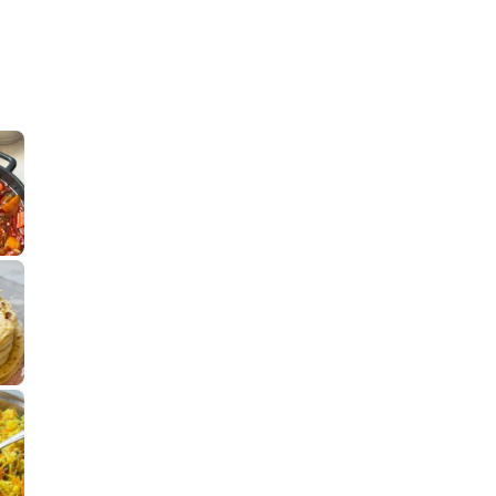
קלחי תירס צרובים על מחבת עם גבינה בו
נשנושי פרגיות קריס
תבשיל גולש לכבוד שבת קודש, מתכון חדש
. גולש המר
לחם מחבת שהוא שילוב של מופלטה וספינז׳, רעיון מעול
פסטל טוניסאי לתשעת 
⁨ סביח מפורק כי צריך לאכול משהו
אז מה
פיצה של תשעת הימים ולמה היא נקראת ככה
אורז יצירתי לתשעת הימים ולכבוד שבת קודש
למתכון
מז׳ווז׳ין 