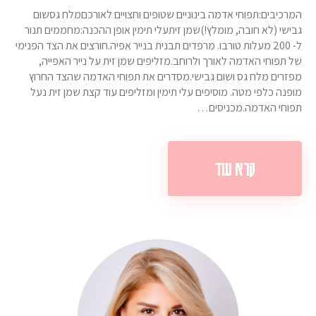
המרכיבים:תפוחי אדמה בינוניים שטופים וחצויים לאורכםמלח גסשום
גבישי (לא חובה, מומלץ!)שמן זיתעלי תימין אופן ההכנה:מחממים תנור
ל- 200 מעלות טורבו. מרפדים תבנית בנייר אפיה.חורצים את הצד הפנימי
של תפוחי האדמה לאורך ולרוחב.מזליפים שמן זית על נייר האפייה,
מפזרים מלח גס ושום גבישי.מסדרים את תפוחי האדמה שהצד החרוץ
מופנה כלפי מטה. מוסיפים עלי תימין ומזליפים עוד קצת שמן זית נעל
תפוחי האדמה.מכניסים…
קרא עוד