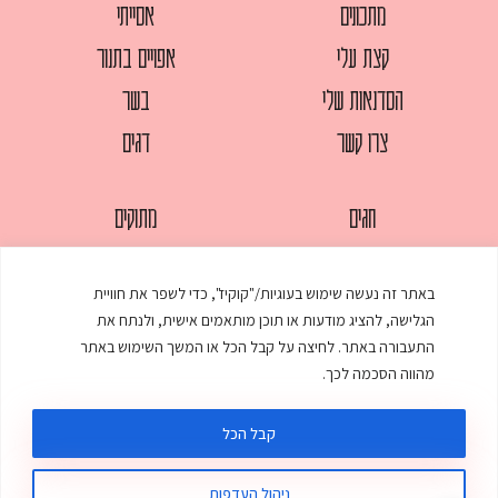
מתכונים
אסייתי
קצת עלי
אפויים בתנור
הסדנאות שלי
בשר
צרו קשר
דגים
חגים
מתוקים
לחמים
סלטים
באתר זה נעשה שימוש בעוגיות/"קוקיז", כדי לשפר את חוויית
מאפים
עוגות
הגלישה, להציג מודעות או תוכן מותאמים אישית, ולנתח את
ממולאים
עוף
התעבורה באתר. לחיצה על קבל הכל או המשך השימוש באתר
מהווה הסכמה לכך.
מרקים
פסטות
קבל הכל
ניהול העדפות