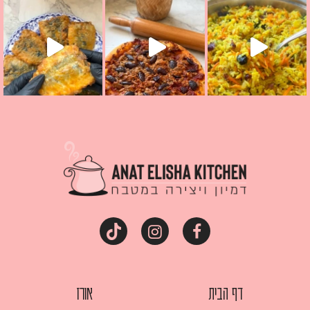
מז׳ווז׳ין או בתרגום לעברית, מחותנים
מתכון ראש
דף הבית
אורז