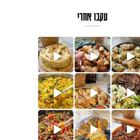
עקבו אחרי
ם בכמה דקות עב
וב של מופלטה וספינז׳, רעיון מעול
חדש לכם ונראה
שעת הימים ולכבוד שבת קודש
למתכון
ותנים
מתכון ראש
 אורז חביתה וירקות, למתכון
. המרכי