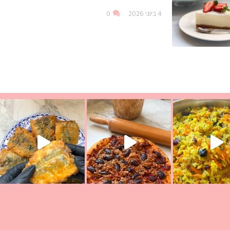
4 ביוני 2026
0
ככה? ההסבר בסרטו
מז׳ווז׳ין או בתרגום לעברית, מחותנים
מתכון ראש