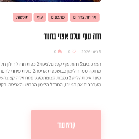
ארוחת צהריים
מתכונים
עוף
תוספות
חזה עוף שלם אפוי בתנור
5 ביוני 2026
0
0
המרכיבים:5 חזות עוף קטניםלצי
מיונז איכותי/לייט2 גמבות קצוצותמעט פטרוזי
מערבבים את המיונז, החרדל הלימון הכבוש והאריסה. בק
קרא עוד