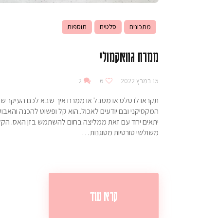
מתכונים
סלטים
תוספות
ממרח גוואקמולי
15 במרץ 2022
6
2
תקראו לו סלט או מטבל או ממרח איך שבא לכם העיקר שתכ
המקסיקני ובם יודעים לאכול..הוא קל ופשוט להכנה והאבוקדו
יתאים יחד עם זאת ממליצה בחום להשתמש בזן האס. הקלי
משולשי טורטיות מטוגנות…
קרא עוד