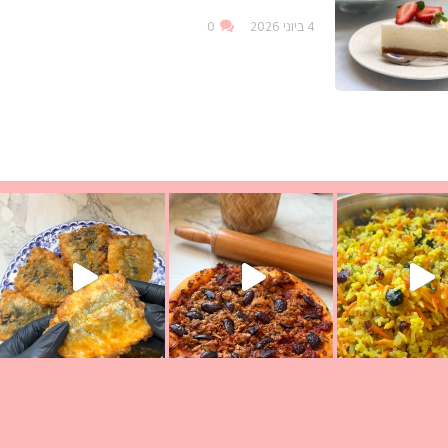
4 ביוני 2026
0
ככה? ההסבר בסרטו
מז׳ווז׳ין או בתרגום לעברית, מחותנים
מתכון ראש