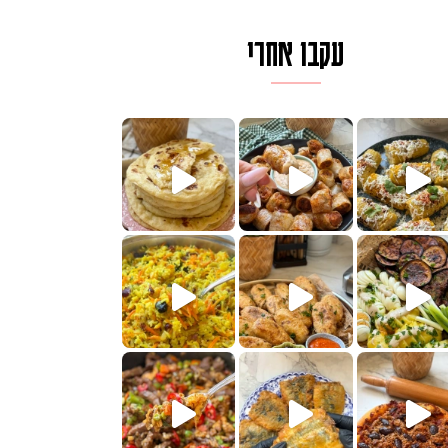
עקבו אחרי
ם בכמה דקות עב
וב של מופלטה וספינז׳, רעיון מעול
חדש לכם ונראה
שעת הימים ולכבוד שבת קודש
למתכון
ותנים
מתכון ראש
 אורז חביתה וירקות, למתכון
. המרכי