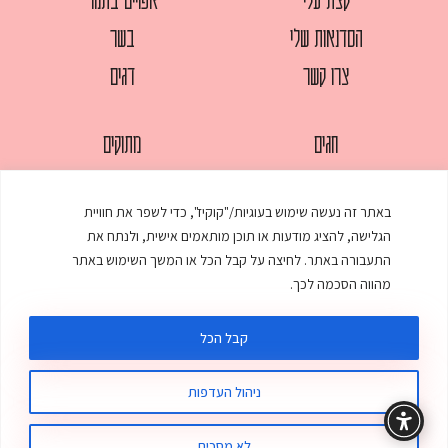
הסדנאות שלי
בשר
צרו קשר
דגים
חגים
מתוקים
לחמים
סלטים
באתר זה נעשה שימוש בעוגיות/"קוקיז", כדי לשפר את חוויית
מאפים
עוגות
הגלישה, להציג מודעות או תוכן מותאמים אישית, ולנתח את
ממולאים
עוף
התעבורה באתר. לחיצה על קבל הכל או המשך השימוש באתר
מהווה הסכמה לכך.
מרקים
פסטות
קבל הכל
ניהול העדפות
© כל הזכויות שמורות לענת אלישע |
עיצוב ובניית אתר
:
סטודיו דנקו
תקנון האתר
מדיניות פרטיות
לא מסכים