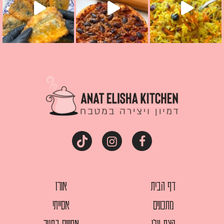
דף הבית
אורז
מתכונים
אסייתי
קצת עלי
אפויים בתנור