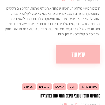
26 באוקטובר 2023
6
1
הימים הם ימי מלחמה.. האסון שפקד אותנו לא מרפה. הסרטונים הקשים,
החטופים, הנרצחים והשבויים. שום מח אנושי לא יכול לקלוט את גודל
הזוועה! מוצאת את עצמי מחפשת תעסוקה כל היום בכדי להסיח את
דעתי מהמראות הקשים שלנצח נצרבו במוחנו. אפייה ובישול מבחינתי
זאת תרפיה לכל דבר ועניין. מאז ומתמיד מצאתי נחמה במקום הזה. מעין
שקט מדומיין ולו למעט זמן. היום…
קרא עוד
אפויים בתנור
חגים
מאפים
מתכונים
שבועות
לחמניות שום ועשבי תיבול ממולאות במוצרלה
1 באוגוסט 2022
34
12