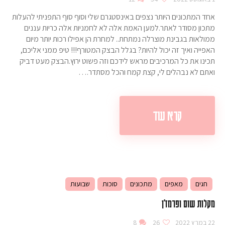
אחד המתכונים היותר נצפים באינסטגרם שלי וסוף סוף התפניתי להעלות
מתכון מסודר לאתר.למען האמת אלה לא לחמניות אלה כריות עננים
ממולאות בגבינת מוצרלה נמתחת.. למחרת הן אפילו רכות יותר מיום
האפייה ואיך זה יכול להיות? בגלל הבצק המטורף!!! טיפ ממני אליכם,
תכינו את כל המרכיבים מראש לידכם וזה פשוט ירוץ.הבצק מעט דביק
ואתם לא נבהלים לי, קצת קמח והכל מסתדר.…
קרא עוד
חגים
מאפים
מתכונים
סוכות
שבועות
מקלות שום ופרמז'ן
22 במרץ 2022
26
8