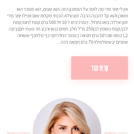
אין לי יותר מדי מה לומר על המתכון הזה..הוא טעים, הוא ממכר הוא
מסוכן והוא קל להכנה.הרבה זמן שלא הכנתי מקלות שום אפילו יותר מדי
זמן.יאללה בואו נתחיל.. המרכיבים ל 10 יח':500 גרם קמח לחם/קמח
לבן/קמח כוסמין לבן250 מ"ל חלב חמים (כוס ורבע חד פעמי חם)ביצה
L2 כפות סוכר50 גרם חמאה בטמפ' החדרחצי כף מלחכף שטוחה
שמרים יבשיםלמילוי:70 גרם חמאה רכה…
קרא עוד