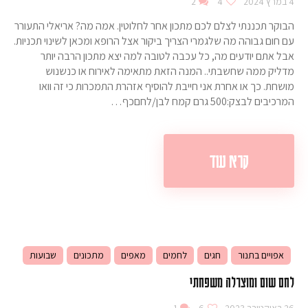
4 במרץ 2024
4
2
הבוקר תכננתי לצלם לכם מתכון אחר לחלוטין. אמה מה? אריאלי התעורר
עם חום גבוהה מה שלגמרי הצריך ביקור אצל הרופא ומכאן לשינוי תכניות.
אבל אתם יודעים מה, כל עכבה לטובה למה יצא מתכון הרבה יותר
מדליק ממה שחשבתי.. המנה הזאת מתאימה לאירוח או כנשנוש
מושחת. כך או אחרת אני חייבת להוסיף אזהרת התמכרות כי זה וואו
המרכיבים לבצק:500 גרם קמח לבן/לחםכף…
קרא עוד
אפויים בתנור
חגים
לחמים
מאפים
מתכונים
שבועות
לחם שום ומוצרלה משפחתי