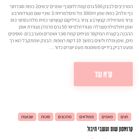
המרכיבים:לבצק:500 גרם קמח לחםכף שמרים יבשים2 כפות סוכרחצי
כף מלח2 כפות שמן זית300 מל מיםלמריחה:3 שיניי שום מגורדותרבע
צרור פטרוזיליה קצוץרבע צרור בזיליקום קצוץחצי כפית מלח גסחצי כוס
שמן זיתלמילוי:מוצרלה מגורדתלפיזור:50 גרם פרמז׳ן מגוררת אופן
ההכנה:בקערת המיקסר מניחים קמח סוכר ושמרים ומערבבים. מוסיפים
מים, שמן ומלח ולשים במשך 10 דקות רצופות. הבצק שמתקבל הוא רך
ומעט דביק.בידיים משומנות מעט יוצרים כדור…
קרא עוד
חגים
מאפים
ממולאים
מתכונים
סוכות
שבועות
קרואסון שום ועשבי תיבול