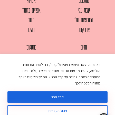
מתכונים
אסייתי
קצת עלי
אפויים בתנור
הסדנאות שלי
בשר
צרו קשר
דגים
חגים
מתוקים
לחמים
סלטים
באתר זה נעשה שימוש בעוגיות/"קוקיז", כדי לשפר את חוויית
מאפים
עוגות
הגלישה, להציג מודעות או תוכן מותאמים אישית, ולנתח את
ממולאים
עוף
התעבורה באתר. לחיצה על קבל הכל או המשך השימוש באתר
מהווה הסכמה לכך.
מרקים
פסטות
קבל הכל
ניהול העדפות
© כל הזכויות שמורות לענת אלישע |
עיצוב ובניית אתר
:
סטודיו דנקו