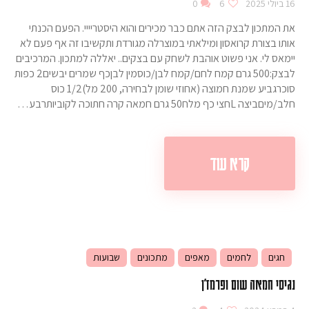
16 ביולי 2025
6
0
את המתכון לבצק הזה אתם כבר מכירים והוא היסטריייי. הפעם הכנתי
אותו בצורת קרואסון ומילאתי במוצרלה מגורדת ותקשיבו זה אף פעם לא
יימאס לי. אני פשוט אוהבת לשחק עם בצקים.. יאללה למתכון. המרכיבים
לבצק:500 גרם קמח לחם/קמח לבן/כוסמין לבןכף שמרים יבשים2 כפות
סוכרגביע שמנת חמוצה (אחוזי שומן לבחירה, 200 מל)1/2 כוס
חלב/מיםביצה Lחצי כף מלח50 גרם חמאה קרה חתוכה לקוביותרבע…
קרא עוד
חגים
לחמים
מאפים
מתכונים
שבועות
נגיסי חמאה שום ופרמז'ן