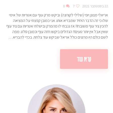
22 בספטמבר 2021
7
0
אריאלי מצונן יופי (שלילי לקורונה) וביקש מרק עוף עם אטריות של אימי
שלו כי זה הדבר היחיד שמבריא אותו. אני כמובן קפצתי על המציאה
להכין ציר עוף משובח!! אז גנבתי לו מהמרק ובישלתי אטריות עם ציר עוף
שאין אבל אין יותר טעים!! הגדולים ביקשו חזה עוף וכמובן סלט. מפה
לשם כולם היו מרוצים כולל אריאל שביקש עוד צלחת. בכדי להבריא…
קרא עוד