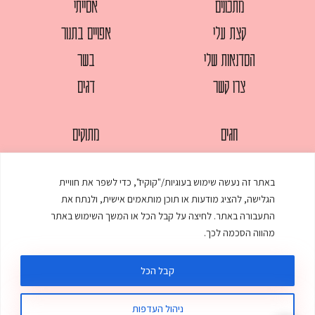
מתכונים
אסייתי
קצת עלי
אפויים בתנור
הסדנאות שלי
בשר
צרו קשר
דגים
חגים
מתוקים
לחמים
סלטים
באתר זה נעשה שימוש בעוגיות/"קוקיז", כדי לשפר את חוויית
מאפים
עוגות
הגלישה, להציג מודעות או תוכן מותאמים אישית, ולנתח את
ממולאים
עוף
התעבורה באתר. לחיצה על קבל הכל או המשך השימוש באתר
מהווה הסכמה לכך.
מרקים
פסטות
קבל הכל
ניהול העדפות