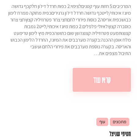
המרכיבים:5 חזות עוף קטניםלציפוי:2 כפות חרדל דיז׳ון חלקכף גדושה
מיונז איכותי/לייטכף גדושה חרדל דיז׳ון גרגיריםכפית מחוקה ממרח לימון
כבושכפית אריסה2 כוסות פירורי לחםחצי צרור פטרוזיליה קצוץחצי צרור
כוסברה קצוץלאיולי פלפלים:2 כפות מיונז איכותי/לייט2 גמבות
קצוצותמעט פטרוזיליה קצוצהשן שום כתושהכפית מיץ לימון טרימעט
מלח אופן ההכנה:בקערה מערבבים את המיונז, החרדל הלימון הכבוש
והאריסה. בקערה נוספת מערבבים את פירורי הלחם ועשבי
התיבול.מצפים את…
קרא עוד
מתכונים
עוף
חטיפי שניצל