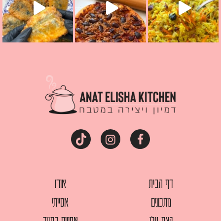
דף הבית
אורז
מתכונים
אסייתי
קצת עלי
אפויים בתנור