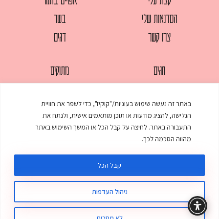
הסדנאות שלי
בשר
צרו קשר
דגים
חגים
מתוקים
לחמים
סלטים
באתר זה נעשה שימוש בעוגיות/"קוקיז", כדי לשפר את חוויית
מאפים
עוגות
הגלישה, להציג מודעות או תוכן מותאמים אישית, ולנתח את
ממולאים
עוף
התעבורה באתר. לחיצה על קבל הכל או המשך השימוש באתר
מהווה הסכמה לכך.
מרקים
פסטות
קבל הכל
ניהול העדפות
© כל הזכויות שמורות לענת אלישע |
עיצוב ובניית אתר
:
סטודיו דנקו
תקנון האתר
מדיניות פרטיות
לא מסכים