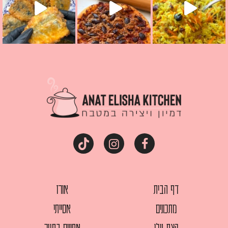
דף הבית
אורז
מתכונים
אסייתי
קצת עלי
אפויים בתנור