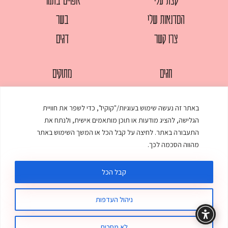
הסדנאות שלי
בשר
צרו קשר
דגים
חגים
מתוקים
לחמים
סלטים
באתר זה נעשה שימוש בעוגיות/"קוקיז", כדי לשפר את חוויית
מאפים
עוגות
הגלישה, להציג מודעות או תוכן מותאמים אישית, ולנתח את
ממולאים
עוף
התעבורה באתר. לחיצה על קבל הכל או המשך השימוש באתר
מהווה הסכמה לכך.
מרקים
פסטות
קבל הכל
ניהול העדפות
© כל הזכויות שמורות לענת אלישע |
עיצוב ובניית אתר
:
סטודיו דנקו
תקנון האתר
מדיניות פרטיות
לא מסכים