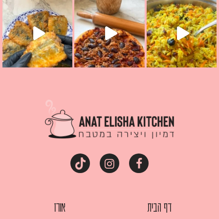
מז׳ווז׳ין או בתרגום לעברית, מחותנים
מתכון ראש
דף הבית
אורז