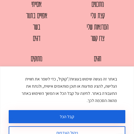
מתכונים
אסייתי
קצת עלי
אפויים בתנור
הסדנאות שלי
בשר
צרו קשר
דגים
חגים
מתוקים
לחמים
סלטים
באתר זה נעשה שימוש בעוגיות/"קוקיז", כדי לשפר את חוויית
מאפים
עוגות
הגלישה, להציג מודעות או תוכן מותאמים אישית, ולנתח את
ממולאים
עוף
התעבורה באתר. לחיצה על קבל הכל או המשך השימוש באתר
מהווה הסכמה לכך.
מרקים
פסטות
קבל הכל
ניהול העדפות