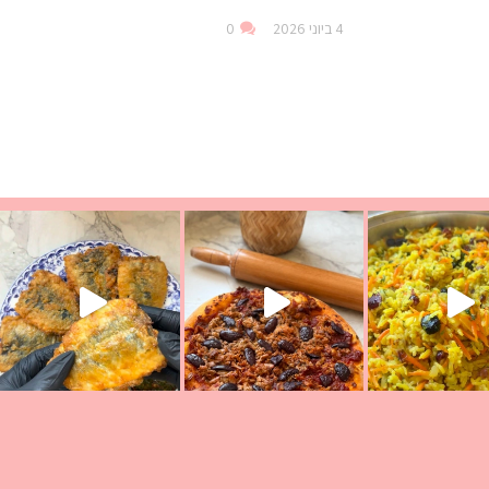
4 ביוני 2026
0
ככה? ההסבר בסרטו
מז׳ווז׳ין או בתרגום לעברית, מחותנים
מתכון ראש