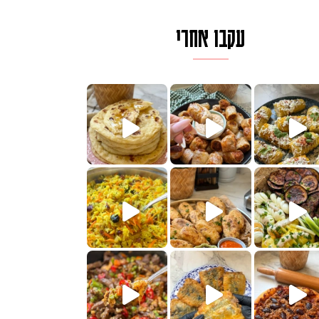
עקבו אחרי
ם בכמה דקות עב
וב של מופלטה וספינז׳, רעיון מעול
חדש לכם ונראה
שעת הימים ולכבוד שבת קודש
למתכון
ותנים
מתכון ראש
 אורז חביתה וירקות, למתכון
. המרכי