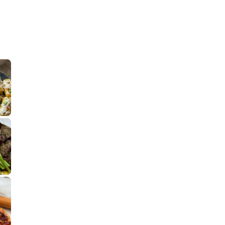
קלחי תירס צרובים על מחבת עם גבינה בולגרית מעודנת מ
נשנושי פרגיות קריספיים ממכרים שמכיני
לחם מחבת שהוא שיל
פסטל טוניסאי לתשעת הימים, חשבתי מה ל
⁨ סביח מפורק כי צריך לאכול משהו
אז מה בשבילכם? בפ
אורז יצירתי לת
פיצה של תשעת הימים ולמה היא נקראת ככה? ההסבר בסרטו
מז׳ווז׳ין או בתרגום לעברית, מח
שייטל מוקפץ עם