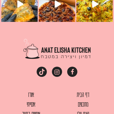
דף הבית
אורז
מתכונים
אסייתי
קצת עלי
אפויים בתנור