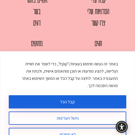
הסדנאות שלי
בשר
צרו קשר
דגים
חגים
מתוקים
לחמים
סלטים
באתר זה נעשה שימוש בעוגיות/"קוקיז", כדי לשפר את חוויית
מאפים
עוגות
הגלישה, להציג מודעות או תוכן מותאמים אישית, ולנתח את
ממולאים
עוף
התעבורה באתר. לחיצה על קבל הכל או המשך השימוש באתר
מהווה הסכמה לכך.
מרקים
פסטות
קבל הכל
ניהול העדפות
© כל הזכויות שמורות לענת אלישע |
עיצוב ובניית אתר
:
סטודיו דנקו
תקנון האתר
מדיניות פרטיות
לא מסכים