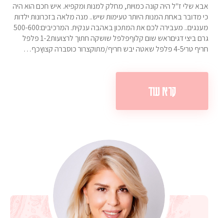
אבא שלי ז"ל היה קונה כמויות, מחלק למנות ומקפיא. איש חכם הוא היה
כי מדובר באחת המנות היותר טעימות שיש.. מנה מלאה בזכרונות ילדות
מענגים.. מעבירה לכם את המתכון באהבה ענקית. המרכיבים:500-600
גרם ביצי דגיםראש שום קלוףפלפל שושקה חתוך לרצועות1-2 פלפל
חריף טרי4-5 פלפל שאטה יבש חריף/מתוקצרור כוסברה קצוץכף…
קרא עוד