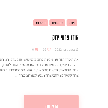
אורז
מתכונים
תוספות
אורז פרסי ירוק
15 באוקטובר 2022
16
0
את האורז הזה אני מכינה לרוב בימי שישי או בערבי חג. הוא
וזה כל היופי, הטעמים מגיעים מהטבע..טיפ חשוב לאורז, 
אחרי ההורא
צרור שמיר קצוץחצי צרור נענע קצוץחצי צרור…
קרא עוד