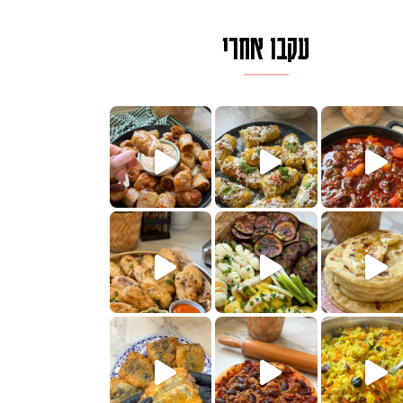
עקבו אחרי
לגרית מעודנת מ
פיים ממכרים שמכינים בכמה דקות עב
הימים, חשבתי מה לחדש לכם ונראה
 בשבילכם? בפ
? ההסבר בסרטו
או בתרגום לעברית, מחותנים
מתכון ראש