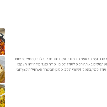
קלחי תירס צרובים על מחבת עם גבינה בו
נשנושי פרגיות קריס
תבשיל גולש לכבוד שבת קודש, מתכון חדש
. גולש המר
לחם מחבת שהוא שילוב של מופלטה וספינז׳, רעיון מעול
פסטל טוניסאי לתשעת 
⁨ סביח מפורק כי צריך לאכול משהו
אז מה
 חגיגי ועשיר בטעמים במיוחד.אין בו יותר מדי תבלינים, ממש מינימום
משתמשים באותה הכוס לאורז ולמים!! מידה כנגד מידה.זהו, תעקבו
ות ותקצרו מחמאות בשפע. המרכיבים:2 כוסות אורז יסמין/בסמטי (שטוף היטב ומסונן)חצי צרור פטרוזיליה קצוץחצי
פיצה של תשעת הימים ולמה היא נקראת ככה
אורז יצירתי לתשעת הימים ולכבוד שבת קודש
למתכון
מז׳ווז׳ין 