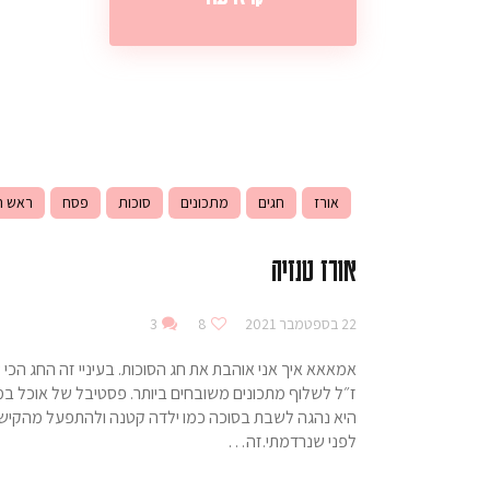
אורז
חגים
מתכונים
סוכות
פסח
ראש ה
אורז טנזיה
22 בספטמבר 2021
8
3
אמאאא איך אני אוהבת את חג הסוכות. בעיניי זה החג הכי ש
ז״ל לשלוף מתכונים משובחים ביותר. פסטיבל של אוכל ב
היא נהגה לשבת בסוכה כמו ילדה קטנה ולהתפעל מהקישו
לפני שנרדמתי.זה…