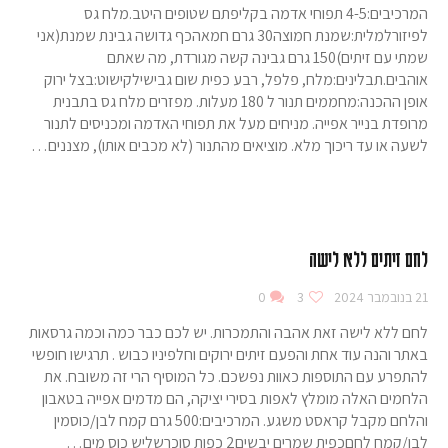
המרכיבים:4-5 תפוחי אדמה בקליפתם שטופים היטב.מלח גס
לפיזורלמלית:שמנת חמוצה30 גרם חמאהכף גדושה גבינת שמנת(אני
שמתי עם זיתים)150 גרם גבינה קשה מגורדת, מה שאתם
אוהבים.תבלינים:מלח, פלפל, רבע כפית שום גבישילקישוט:בצל ירוק
אופן ההכנה:מחממים תנור ל 180 מעלות. מפזרים מלח גס בתבנית
מרופדת בנייר אפייה. מניחים מעל את תפוחי האדמה ומכניסים לתנור
לשעה או עד ריכוך מלא. מוציאים מהתנור (לא מכבים אותו), מצננים…
לחם זיתים ללא לישה
21 בנובמבר 2024
3
0
לחם ללא לישה זאת אהבה והתמכרות. יש לכם כבר כמה וכמה גרסאות
באתר והנה עוד אחת והפעם זיתים ירוקים וחלפיניו כבוש . תרגישו חופשי
להתפרע עם התוספות כאוות נפשכם. כל המוסיף הרי זה משובח. את
הלחמים האלה מומלץ לאפות בסירי יציקה, הם מדמים אפייה בטאבון
והלחם מקבל קראסט משגע. המרכיבים:500 גרם קמח לבן/כוסמין
לבן/קמח לחםכפית שמרים יבשים2 כפות סוכרשליש כוס מים…