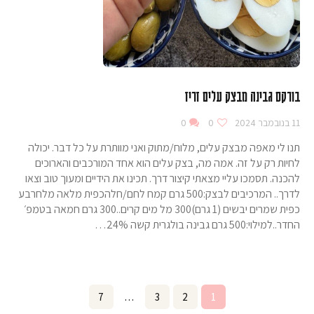
בורקס גבינה מבצק עלים זריז
11 בנובמבר 2024
0
0
תנו לי מאפה מבצק עלים, מלוח/מתוק ואני מוותרת על כל דבר. יכולה
לחיות רק על זה. אמה מה, בצק עלים הוא אחד המורכבים והארוכים
להכנה. תסמכו עליי מצאתי קיצור דרך. תכינו את הידיים ומעוך טוב וצאו
לדרך.. המרכיבים לבצק:500 גרם קמח לחם/חלהכפית מלאה מלחרבע
כפית שמרים יבשים (1 גרם)300 מל מים קרים..300 גרם חמאה בטמפ׳
החדר..למילוי:500 גרם גבינה בולגרית קשה 24%…
Posts
Page
7
…
Page
3
Page
2
Page
1
pagination