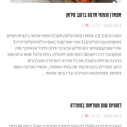
אסאדו ותפוחי אדמה ברוטב סילאן
3 ביוני 2026
2
2
המרכיבים:2 ק"ג אסאדו (נתח שלם/חתוך)5 תפוחי אדמה בינוניים חצויים
(שטופים עם הקליפה)12 שיניי שום קונפי (שום רגיל)תימיןלמרינדה:3
שיניי שום קצוצותחצי כוס סילאן טבעיכף סירופ מייפל איכותיכף סויה
מתוקהכף רכז רימונים3 כפות שמן זיתמלח, כפית פלפל שחור גרוס אופן
ההכנה:מניחים בקערה את כל מרכיבי המרינדה ומערבבים
היטב.מסדרים בתבנית/סיר את נתחי האסאדו , תפוחי האדמה השום
והתימין. מוסיפים את המרינדה על הבשר ותפוחי…
לחמניות שום ממולאות במוצרלה
2 ביוני 2026
0
0
המרכיבים:לבצק:500 גרם קמח לחםכף שמרים יבשים2 כפות סוכרחצי