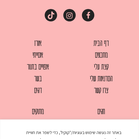
דף הבית
אורז
מתכונים
אסייתי
קצת עלי
אפויים בתנור
הסדנאות שלי
בשר
צרו קשר
דגים
חגים
מתוקים
לחמים
סלטים
באתר זה נעשה שימוש בעוגיות/"קוקיז", כדי לשפר את חוויית
מאפים
עוגות