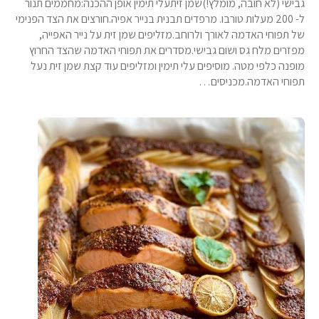
גבישי (לא חובה, מומלץ!)שמן זיתעלי תימין אופן ההכנה:מחממים תנור
ל- 200 מעלות טורבו. מרפדים תבנית בנייר אפיה.חורצים את הצד הפנימי
של תפוחי האדמה לאורך ולרוחב.מזליפים שמן זית על נייר האפייה,
מפזרים מלח גס ושום גבישי.מסדרים את תפוחי האדמה שהצד החרוץ
מופנה כלפי מטה. מוסיפים עלי תימין ומזליפים עוד קצת שמן זית נעל
תפוחי האדמה.מכניסים…