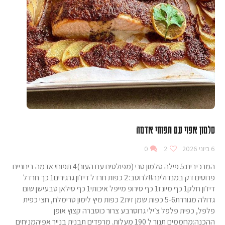
סלמון אפוי עם תפוחי אדמה
6 ביוני 2026
2
0
המרכיבים:5 פילה סלמון טרי (מפולטים עם העור)4 תפוחי אדמה בינוניים
פרוסים דק במנדולינה!!לרוטב:2 כפות חרדל דיז׳ון גרגירים1 כך חרדל
דיז׳ון חלק1 כף מיונז1 כף סירופ מייפל איכותי1 כף סילאן טבעישן שום
גדולה מגוררת5-6 כפות שמן זית2 כפות מיץ לימון טרימלח, חצי כפית
פלפל, כפית פלפל צ׳ילי גרוסרבע צרור כוסברה קצוץ אופן
ההכנה:מחממים תנור ל 190 מעלות. מרפדים תבנית בנייר אפיהמניחים