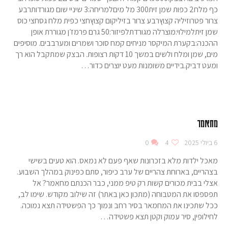
כף מלח2 כפות שמן זית300 מל מיםלמריחה:3 שיניי שום מגורדותרבע
צרור פטרוזיליה קצוץרבע צרור בזיליקום קצוץחצי כפית מלח גסחצי כוס
שמן זיתלמילוי:מוצרלה מגורדתלפיזור:50 גרם פרמז׳ן מגוררת אופן
ההכנה:בקערת המיקסר מניחים קמח סוכר ושמרים ומערבבים. מוסיפים
מים, שמן ומלח ולשים במשך 10 דקות רצופות. הבצק שמתקבל הוא רך
ומעט דביק.בידיים משומנות מעט יוצרים כדור…
מחאמר
6 ביולי 2025
4
0
מאכל ילדות מלא בזכרונות שאף פעם לא נמאס. הוא טעים בשישי
בצהריים, בארוחת צהריים של ערב כיפור, סתם כפינוק במהלך השבוע.
אצלי בבית מכורים קשות רק טיפ ממני, כבר הכנתם מחאמר? אל
תפספסו את המטבוחה (מתכון כאן באתר) זה שילוב מקודש. שימו לב,
ככל שתכינו את המחמאר בסיר רחב ונמוך כך הפשטידה תצא נמוכה.
לחילופין, סיר עמוק וקטן תצא פשטידה…