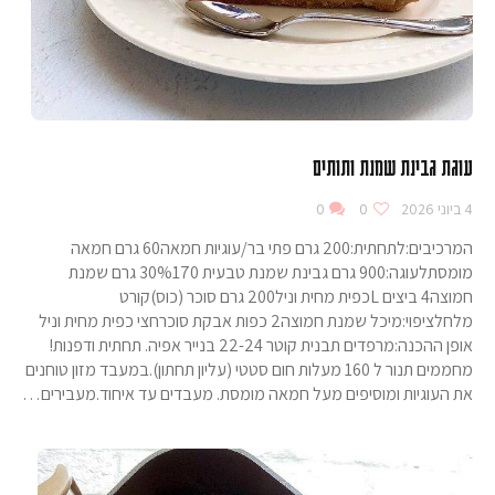
עוגת גבינת שמנת ותותים
4 ביוני 2026
0
0
המרכיבים:לתחתית:200 גרם פתי בר/עוגיות חמאה60 גרם חמאה
מומסתלעוגה:900 גרם גבינת שמנת טבעית 30%170 גרם שמנת
חמוצה4 ביצים Lכפית מחית וניל200 גרם סוכר (כוס)קורט
מלחלציפוי:מיכל שמנת חמוצה2 כפות אבקת סוכרחצי כפית מחית וניל
אופן ההכנה:מרפדים תבנית קוטר 22-24 בנייר אפיה. תחתית ודפנות!
מחממים תנור ל 160 מעלות חום סטטי (עליון תחתון).במעבד מזון טוחנים
את העוגיות ומוסיפים מעל חמאה מומסת. מעבדים עד איחוד.מעבירים…