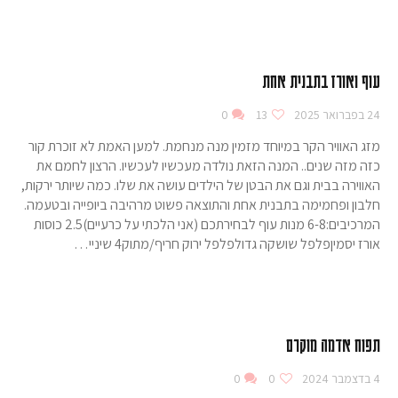
עוף ואורז בתבנית אחת
24 בפברואר 2025
13
0
מזג האוויר הקר במיוחד מזמין מנה מנחמת. למען האמת לא זוכרת קור
כזה מזה שנים.. המנה הזאת נולדה מעכשיו לעכשיו. הרצון לחמם את
האווירה בבית וגם את הבטן של הילדים עושה את שלו. כמה שיותר ירקות,
חלבון ופחמימה בתבנית אחת והתוצאה פשוט מרהיבה ביופייה ובטעמה.
המרכיבים:6-8 מנות עוף לבחירתכם (אני הלכתי על כרעיים)2.5 כוסות
אורז יסמיןפלפל שושקה גדולפלפל ירוק חריף/מתוק4 שיניי…
תפוח אדמה מוקרם
4 בדצמבר 2024
0
0