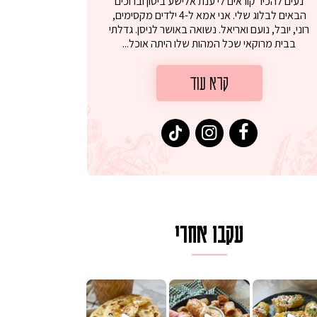
נעים להכיר קוראים לי ענת אלישע ביטון וברוכים
הבאים לבלוג שלי. אני אמא ל-4 ילדים מקסימים,
רוני, יובל, נועם ואריאל. נשואה באושר לניסן. גדלתי
בבית מרוקאי שכל המהות שלו היתה אוכל...
קרא עוד
עקבו אחרי
ם בכמה דקות עב
וב של מופלטה וספינז׳, רעיון מעול