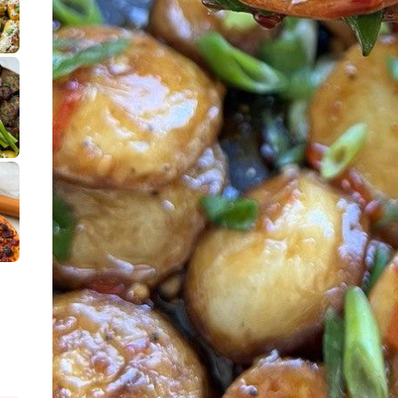
פסטל טוניסאי לתשעת הימים, חשבתי מה ל
⁨ סביח מפורק כי צריך לאכול משהו
אז מה בשבילכם? בפ
אורז יצירתי לת
פיצה של תשעת הימים ולמה היא נקראת ככה? ההסבר בסרטו
מז׳ווז׳ין או בתרגום לעברית, מח
שייטל מוקפץ עם