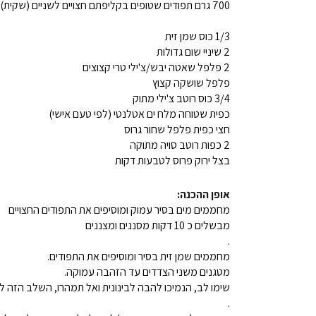
700 גרם תפודים שטופים בקליפתם חצויים לשניים (שקית)
1/3 כוס שמן זית
2 שיניי שום גדולות
2 פלפל שאטה יבש/צ'ילי טרי קצוצים
פלפל שושקה קצוץ
3/4 כוס רוטב צ'ילי מתוק
כפית שטוחה מלח ים אטלנטי (לפי טעם אישי)
חצי כפית פלפל שחור גרוס
2 כפות רוטב סויה מתוקה
בצל ירוק פרוס לטבעות דקות
אופן ההכנה:
מחממים מים בסיר עמוק ומוסיפים את התפודים החצויים
מבשלים כ 10 דקות מסננים ומצננים
.
מחממים שמן זית בסיר ומוסיפים את התפודים.
מטגנים משני הצדדים עד הזהבה עמוקה.
שימו לב, הנמיכו להבה לבינונית ואל תמהרו, השלב הזה לוקח כ 20 דק' ואפילו יותר אבל הוא שוו
.