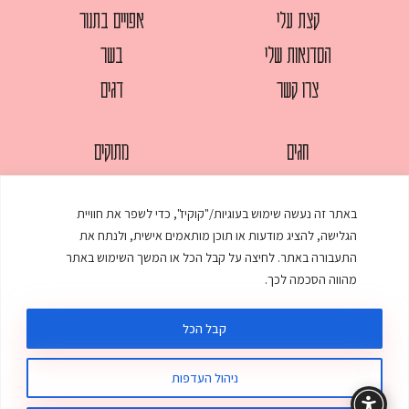
קצת עלי
אפויים בתנור
הסדנאות שלי
בשר
צרו קשר
דגים
חגים
מתוקים
לחמים
סלטים
באתר זה נעשה שימוש בעוגיות/"קוקיז", כדי לשפר את חוויית
מאפים
עוגות
הגלישה, להציג מודעות או תוכן מותאמים אישית, ולנתח את
ממולאים
עוף
התעבורה באתר. לחיצה על קבל הכל או המשך השימוש באתר
מהווה הסכמה לכך.
מרקים
פסטות
קבל הכל
ניהול העדפות
© כל הזכויות שמורות לענת אלישע |
עיצוב ובניית אתר
:
סטודיו דנקו