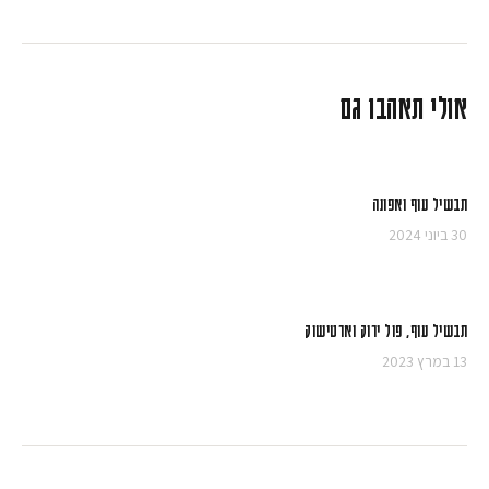
אולי תאהבו גם
תבשיל עוף ואפונה
30 ביוני 2024
תבשיל עוף, פול ירוק וארטישוק
13 במרץ 2023