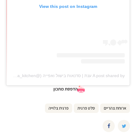
View this post on Instagram
A post shared by ענת | סדנאות בישול ואפייה (@anat_elisha_kitchen)
הדפסת מתכון
ארוחת צהריים
סלט פרגית
פרגית צלוייה