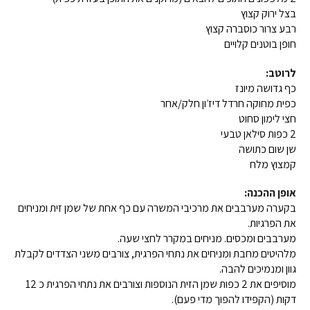
בצל ירוק קצוץ
רבע צרור כוסברה קצוץ
חופן בוטנים קלויים
לרוטב:
כף גדושה מיונז
כפית מחוקה חרדל דיז׳ון חלק/אחר
חצי לימון סחוט
2 כפות סילאן טבעי
שן שום כתושה
קמצוץ מלח
אופן ההכנה:
בקערה מערבבים את מרכיבי המשרה עם כף אחת של שמן זית ומניחים
את הפרגיות.
מערבבים ומכסים. מניחים במקרר לחצי שעה.
מלהיטים מחבת ומניחים את נתחי הפרגית, צורבים משני הצדדים לקבלת
גוון ומנמיכים להבה.
מוסיפים את 2 כפות שמן הזית הנוספות וצורבים את נתחי הפרגית כ 12
דקות (הקפידו להפוך מדי פעם).