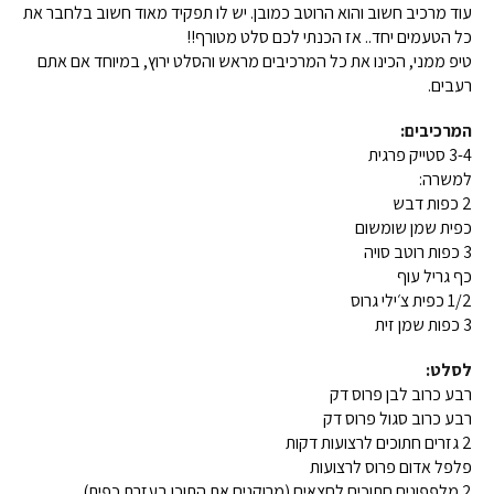
עוד מרכיב חשוב והוא הרוטב כמובן. יש לו תפקיד מאוד חשוב בלחבר את
כל הטעמים יחד.. אז הכנתי לכם סלט מטורף!!
טיפ ממני, הכינו את כל המרכיבים מראש והסלט ירוץ, במיוחד אם אתם
רעבים.
המרכיבים:
3-4 סטייק פרגית
למשרה:
2 כפות דבש
כפית שמן שומשום
3 כפות רוטב סויה
כף גריל עוף
1/2 כפית צ׳ילי גרוס
3 כפות שמן זית
לסלט:
רבע כרוב לבן פרוס דק
רבע כרוב סגול פרוס דק
2 גזרים חתוכים לרצועות דקות
פלפל אדום פרוס לרצועות
2 מלפפונים חתוכים לחצאים (מרוקנים את התוכן בעזרת כפית)