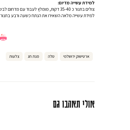
למידת עשייה מדיום:
צולים בתנור כ 35-40 דקות, מומלץ לעבוד עם מדחום לבשר. כשהנתח מגיע ל 58 מעלות להוציא מהתנור.
למידת עשייה מלאה השאירו את הנתח כשעה ורבע בתנור (ח
ארטישוק ירושלמי
טלה
מנת חג
צלעות
אולי תאהבו גם