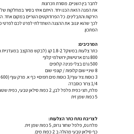
לחבר בין השניים. מסורת וזכרונות
הירקות והתבלינים. כל הפרודוקטים הטריים במקום אחד. 
לכך שהוא יגנוב את ההצגה השתדלתי לפרט לכם לפרטי פר
המתכון.
המרכיבים:
כתר צלעות במשקל 1.8-2 קג (לבקש מהקצב במעדניית הבשר של שופרסל)
800 גרם ארטישוק ירושלמי קלוף
500 גרם בצלי פנינה קלופים
8 שיניי שום קלופות / קונפי שום
3 כוסות ציר עוף/3 כוסות מים חמים+ כף א. מרק עוף (600 מל)
1/4 צרור כוסברה
מלח, חצי כפית פלפל לבן, 2 כפות סילאן טבעי, כפית שטוחה כורכום.
5 כפות שמן זית
לצריבת נתח כתר הצלעות:
מלח גס, פלפל שחור גרוס, 5 כפות שמן זית.
כף סילאן טבעי מהולה ב 2 כפות מים.