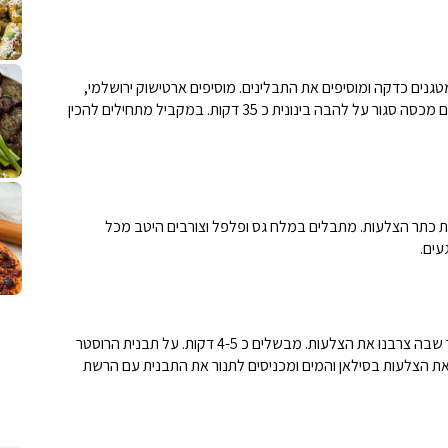
פסטל טוניסאי לתשעת הימים, חשבתי מה ל
⁨ סביח מפורק כי צריך לאכול משהו
אז מה בשבילכם? בפ
אורז יצירתי לת
מטגנים כדקה ומוסיפים את התבלינים. מוסיפים ארטישוק ירושלמי,
כוסברה קצוצה וציר עוף/מים. מביאים לרתיחה ומבשלים עם מכסה סגור על להבה בינונית כ 35 דקות. במקביל מתחילים להכין
פיצה של תשעת הימים ולמה היא נקראת ככה? ההסבר בסרטו
מז׳ווז׳ין או בתרגום לעברית, מח
שייטל מוקפץ עם
ת כתר הצלעות. מתבלים במלח גס ופלפל וצורבים היטב מכל
עים.
מעבירים את תבשיל הארטישוק הירושלמי לתבנית הרוסטר שבה צרבנו את הצלעות. מבשלים כ 4-5 דקות. על תבנית הרוסטר
את הצלעות בסילאן והמים ומכניסים לתנור את התבנית עם הרשת