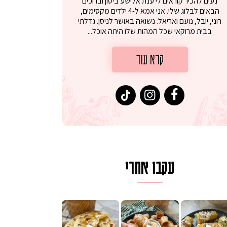
נעים להכיר קוראים לי ענת אלישע ביטון וברוכים
הבאים לבלוג שלי. אני אמא ל-4 ילדים מקסימים,
רוני, יובל, נועם ואריאל. נשואה באושר לניסן. גדלתי
בבית מרוקאי שכל המהות שלו היתה אוכל...
קרא עוד
עקבו אחרי
ם בכמה דקות עב
וב של מופלטה וספינז׳, רעיון מעול