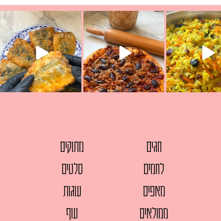
ככה? ההסבר בסרטו
מז׳ווז׳ין או בתרגום לעברית, מחותנים
מתכון ראש
חגים
מתוקים
לחמים
סלטים
מאפים
עוגות
ממולאים
עוף