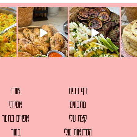
ת הימים, חשבתי מה לחדש לכם ונראה
פיצה של תשעת הימים ולמה היא נקראת 
לכם? בפ
אורז יצירתי לתשעת הימים ולכבוד שבת קודש
למתכון
דף הבית
אורז
מתכונים
אסייתי
קצת עלי
אפויים בתנור
הסדנאות שלי
בשר