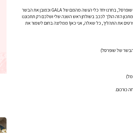
את המנה הזאת הכנו יחד. הייתם איתי בסיור במחלקות של שופרסל, בחרנו יחד כלי הגשה מהמם של GALA וכמובן את הבשר
המתכון הזה הולך לככב בשולחן ראש השנה שלי ושלכם רק תתכוננו
טים את התהליך, כל שאלה, אני כאן! ממליצה בחום לשמור את
קלחי תירס צרובים על מחבת עם גבינה בולגרית מעודנת מ
נשנושי פרגיות קריספיים ממכרים שמכיני
לחם מחבת שהוא שיל