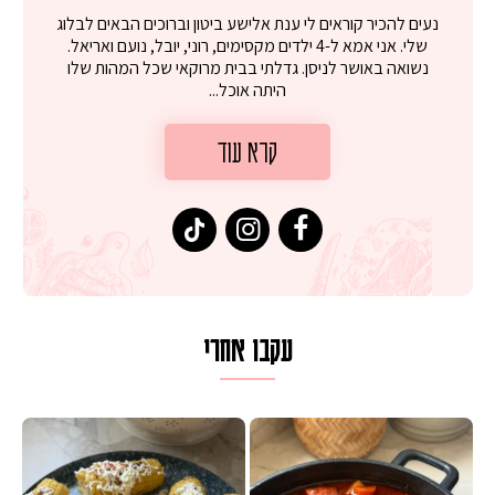
נעים להכיר קוראים לי ענת אלישע ביטון וברוכים הבאים לבלוג
שלי. אני אמא ל-4 ילדים מקסימים, רוני, יובל, נועם ואריאל.
נשואה באושר לניסן. גדלתי בבית מרוקאי שכל המהות שלו
היתה אוכל...
קרא עוד
עקבו אחרי
 על מחבת עם גבינה בולגרית מעודנת מ
המר