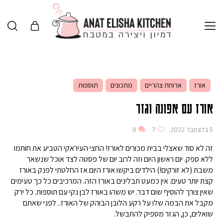
אורז
ארוחת צהריים
מתכונים
תוספות
אורז עם אפונה וגזר
5 בדצמבר 2022
7
0
זה לא סוד שאצלי בבית מכורים לאורז! החצי העיראקי הטביע את חותמו
ללא ספק. יום ראשון היום וזה לרוב יום של פסטה לצד אוכל שנשאר
משבת (לא זורקים!) הילדים ביקשו אורז היום אז החלטתי לפנק באורז
קצת יותר טעים. אין כמעט תבלינים באורז הזה. המרכיבים כל כך טעימים
שאין צורך להוסיף שום דבר. יש משהו באורז לבן נקי עם תוספות. כל ירק
מקבל את הבמה שלו על רקע הלובן הבוהק של האורז.. לפני שאתם
שואלים, כן, הגזר מספיק להתבשל.