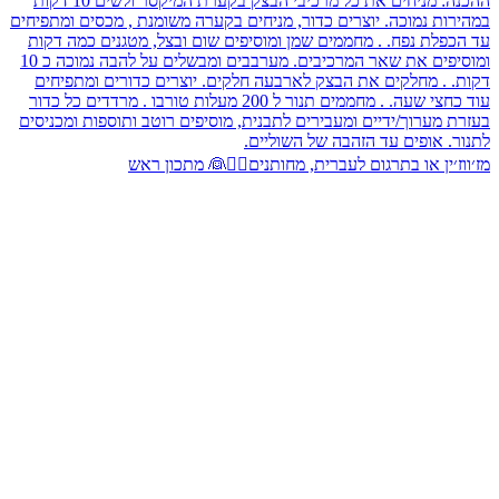
מז׳ווז׳ין או בתרגום לעברית, מחותנים🤵‍♂️👰 מתכון ראש