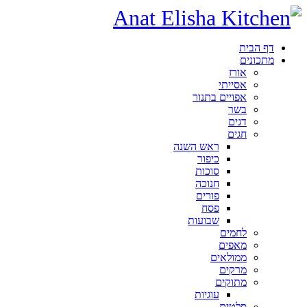
דף הבית
מתכונים
אורז
אסייתי
אפויים בתנור
בשר
דגים
חגים
ראש השנה
כיפור
סוכות
חנוכה
פורים
פסח
שבועות
לחמים
מאפים
ממולאים
מרקים
מתוקים
עוגיות
סלטים