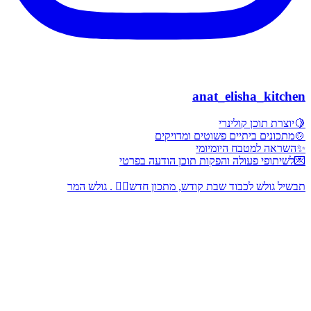
anat_elisha_kitchen
🍋יוצרת תוכן קולינרי
🍲מתכונים ביתיים פשוטים ומדויקים
✨השראה למטבח היומיומי
💌לשיתופי פעולה והפקות תוכן הודעה בפרטי
תבשיל גולש לכבוד שבת קודש, מתכון חדש👇🏻 . גולש המר