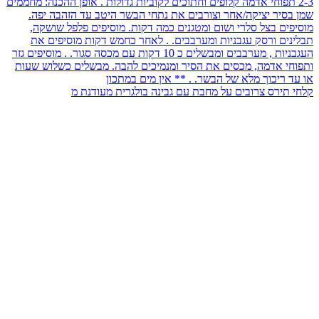
קלחי תירס צרובים על מחבת עם גבינה בולגרית מעודנת מ