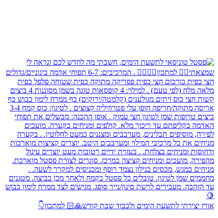
אורז יצירתי לתשעת הימים ולכבוד שבת קודש🙏🏻 למתכון👇