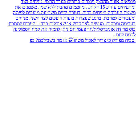
⁨ סביח מפורק כי צריך לאכול משהו🤭 אז מה בשבילכם? בפ