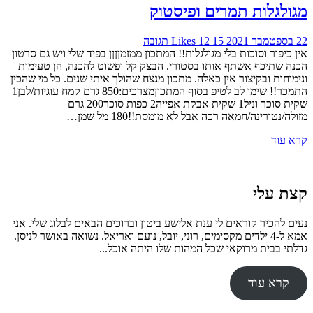
מגולגלות תמרים ופיסטוק
22 בספטמבר 2021
15
12
Likes
תגובה
אין כיפור וסוכות בלי מגולגלות!! המתכון ממזמןןןן בפיד שלי ויש גם סרטון
הכנה שתיכף אשתף אותו בסטורי. הבצק קל ופשוט להכנה, הן טעימות
ונימוחות ובקיצור אין כאלה. מתכון מנצח שהולך איתי שנים. כל מי שהכין
התמכר!! שימו לב לטיפ בסוף המתכוןמצרכים:850 גרם קמח עוגיות/לבן1
שקית סוכר וניל1 שקית אבקת אפייה2 כפות סוכר200 גרם
מזולה/נטורינה/חמאה רכה אבל לא מומסת!!180 מל שמן…
קרא עוד
קצת עלי
נעים להכיר קוראים לי ענת אלישע ביטון וברוכים הבאים לבלוג שלי. אני
אמא ל-4 ילדים מקסימים, רוני, יובל, נועם ואריאל. נשואה באושר לניסן.
גדלתי בבית מרוקאי שכל המהות שלו היתה אוכל...
קרא עוד