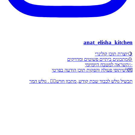
anat_elisha_kitchen
🍋יוצרת תוכן קולינרי
🍲מתכונים ביתיים פשוטים ומדויקים
✨השראה למטבח היומיומי
💌לשיתופי פעולה והפקות תוכן הודעה בפרטי
תבשיל גולש לכבוד שבת קודש, מתכון חדש👇🏻 . גולש המר