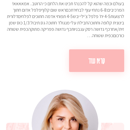
בעולם וכמה שהוא קל להכנה! תכינו את הלחם כי הרוטב.. אמאאאא!
המרכיבים:6-8 נתחי עוף לבחירתכםראש שום קלוףפלפל אדום חתוך
לרצועות4-5 יח׳ פלפל צ׳ילי יבש4-5 תפוחי אדמה חתוכים לפלחיםדלורית
בינונית קלופה וחתוכהחבילת עלי מנגולד חתוכה גס.תיבול:1/3 כוס שמן
זית/אחרכף גדושה רסק עגבניותכף גדושה פפריקה מתוקהכפית שטוחה
כורכוםכפית שטוחה…
קרא עוד