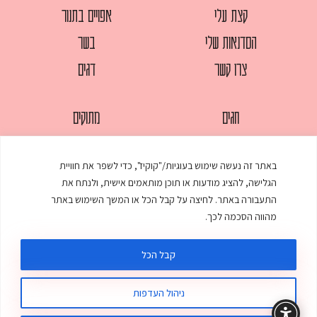
קצת עלי
אפויים בתנור
הסדנאות שלי
בשר
צרו קשר
דגים
חגים
מתוקים
לחמים
סלטים
באתר זה נעשה שימוש בעוגיות/"קוקיז", כדי לשפר את חוויית
מאפים
עוגות
הגלישה, להציג מודעות או תוכן מותאמים אישית, ולנתח את
ממולאים
עוף
התעבורה באתר. לחיצה על קבל הכל או המשך השימוש באתר
מהווה הסכמה לכך.
מרקים
פסטות
קבל הכל
ניהול העדפות
© כל הזכויות שמורות לענת אלישע |
עיצוב ובניית אתר
:
סטודיו דנקו