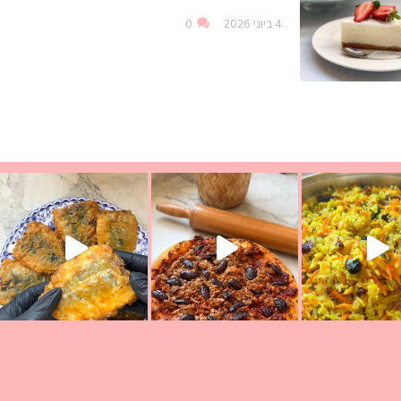
4 ביוני 2026
0
ככה? ההסבר בסרטו
מז׳ווז׳ין או בתרגום לעברית, מחותנים
מתכון ראש