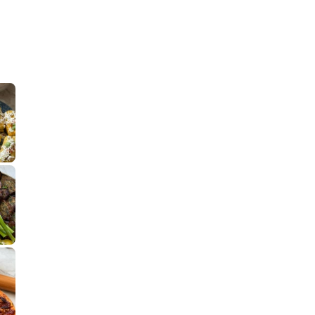
קלחי תירס צרובים על מחבת עם גבינה בולגרית מעודנת מ
נשנושי פרגיות קריספיים ממכרים שמכיני
לחם מחבת שהוא שיל
פסטל טוניסאי לתשעת הימים, חשבתי מה ל
⁨ סביח מפורק כי צריך לאכול משהו
אז מה בשבילכם? בפ
אורז יצירתי לת
פיצה של תשעת הימים ולמה היא נקראת ככה? ההסבר בסרטו
מז׳ווז׳ין או בתרגום לעברית, מח
שייטל מוקפץ עם