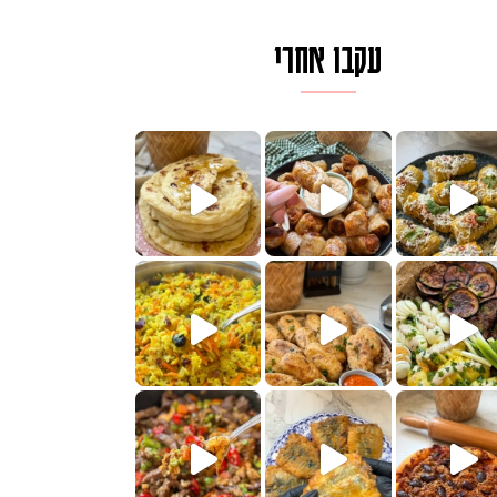
עקבו אחרי
ם בכמה דקות עב
וב של מופלטה וספינז׳, רעיון מעול
חדש לכם ונראה
שעת הימים ולכבוד שבת קודש
למתכון
ותנים
מתכון ראש
 אורז חביתה וירקות, למתכון
. המרכי