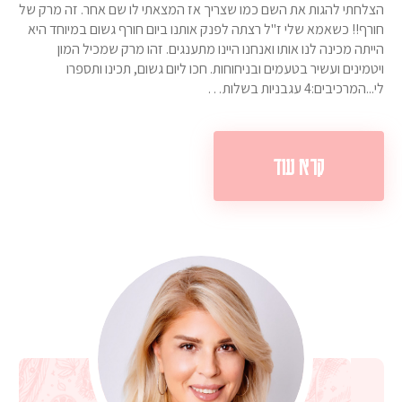
הצלחתי להגות את השם כמו שצריך אז המצאתי לו שם אחר. זה מרק של
חורף!! כשאמא שלי ז"ל רצתה לפנק אותנו ביום חורף גשום במיוחד היא
הייתה מכינה לנו אותו ואנחנו היינו מתענגים. זהו מרק שמכיל המון
ויטמינים ועשיר בטעמים ובניחוחות. חכו ליום גשום, תכינו ותספרו
לי...המרכיבים:4 עגבניות בשלות…
קרא עוד