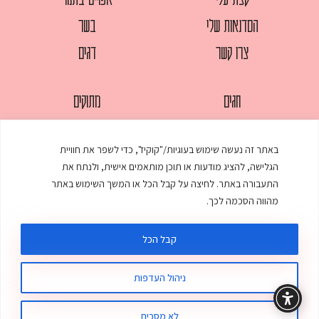
הסדנאות שלי
בשר
צרו קשר
דגים
חגים
מתוקים
לחמים
סלטים
באתר זה נעשה שימוש בעוגיות/"קוקיז", כדי לשפר את חוויית
מאפים
עוגות
הגלישה, להציג מודעות או תוכן מותאמים אישית, ולנתח את
ממולאים
עוף
התעבורה באתר. לחיצה על קבל הכל או המשך השימוש באתר
מהווה הסכמה לכך.
מרקים
פסטות
קבל הכל
ניהול העדפות
© כל הזכויות שמורות לענת אלישע |
עיצוב ובניית אתר
:
סטודיו דנקו
תקנון האתר
מדיניות פרטיות
לא מסכים