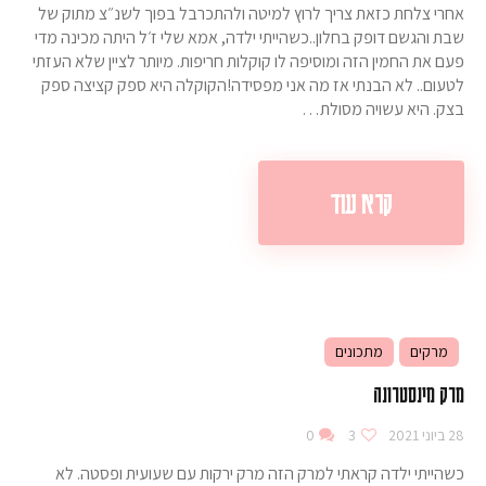
אחרי צלחת כזאת צריך לרוץ למיטה ולהתכרבל בפוך לשנ״צ מתוק של
שבת והגשם דופק בחלון..כשהייתי ילדה, אמא שלי ז׳ל היתה מכינה מדי
פעם את החמין הזה ומוסיפה לו קוקלות חריפות. מיותר לציין שלא העזתי
לטעום.. לא הבנתי אז מה אני מפסידה!הקוקלה היא ספק קציצה ספק
בצק. היא עשויה מסולת…
קרא עוד
מרקים
מתכונים
מרק מינסטרונה
28 ביוני 2021
3
0
כשהייתי ילדה קראתי למרק הזה מרק ירקות עם שעועית ופסטה. לא