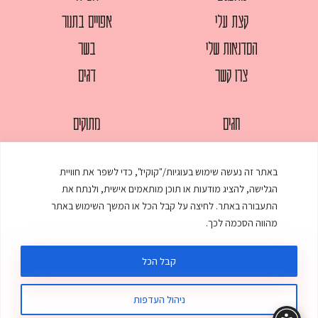
קצת עלי
אפויים בתנור
הסדנאות שלי
בשר
צרו קשר
דגים
חגים
מתוקים
לחמים
סלטים
באתר זה נעשה שימוש בעוגיות/"קוקיז", כדי לשפר את חוויית
מאפים
עוגות
הגלישה, להציג מודעות או תוכן מותאמים אישית, ולנתח את
ממולאים
עוף
התעבורה באתר. לחיצה על קבל הכל או המשך השימוש באתר
מהווה הסכמה לכך.
מרקים
פסטות
קבל הכל
ניהול העדפות
© כל הזכויות שמורות לענת אלישע |
עיצוב ובניית אתר
:
סטודיו דנקו