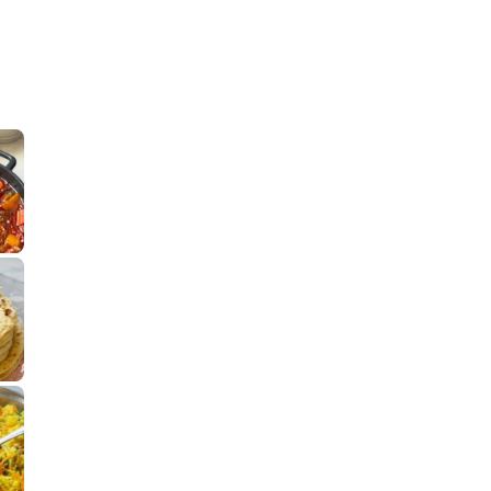
קלחי תירס צרובים על מחבת עם גבינה בו
נשנושי פרגיות קריס
תבשיל גולש לכבוד שבת קודש, מתכון חדש
. גולש המר
לחם מחבת שהוא שילוב של מופלטה וספינז׳, רעיון מעול
פסטל טוניסאי לתשעת 
⁨ סביח מפורק כי צריך לאכול משהו
אז מה
פיצה של תשעת הימים ולמה היא נקראת ככה
אורז יצירתי לתשעת הימים ולכבוד שבת קודש
למתכון
מז׳ווז׳ין 