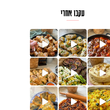
עקבו אחרי
לגרית מעודנת מ
פיים ממכרים שמכינים בכמה דקות עב
הימים, חשבתי מה לחדש לכם ונראה
 בשבילכם? בפ
? ההסבר בסרטו
או בתרגום לעברית, מחותנים
מתכון ראש