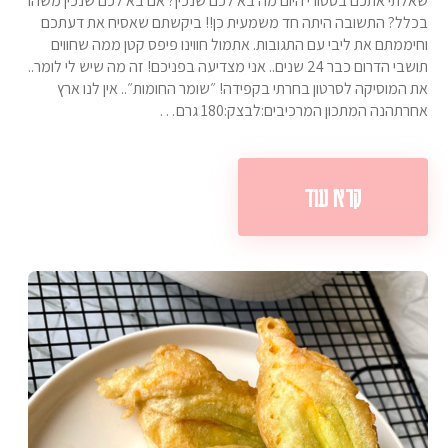
שאלתי אתכם בסטורי היום מה בא לכם שנכין? אם בא לכם שנכין משהו
בכלל? התשובה היתה חד משמעית כן!! ביקשתם שאסיח את דעתכם
וחיממתם את ליבי עם התגובות. אתמול חווינו פיפס קטן ממה שחווים
תושבי הדרום כבר 24 שנים.. אני מצדיעה בפניכם! זה מה שיש לי לומר..
את המוסיקה לסרטון בחרתי בקפידה! ״שומר החומות״.. אין לנו ארץ
אחרתהנה המתכון המרכיבים:לבצק:180 גרם…
קרא עוד