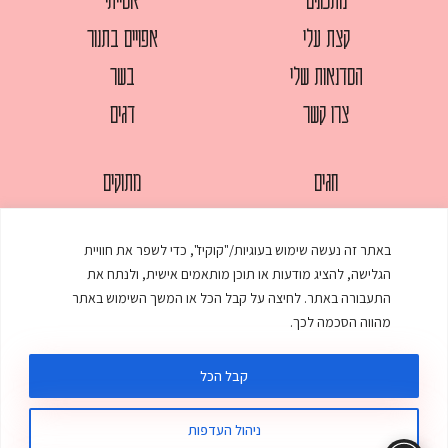
קצת עלי
אפויים בתנור
הסדנאות שלי
בשר
צרו קשר
דגים
חגים
מתוקים
לחמים
סלטים
באתר זה נעשה שימוש בעוגיות/"קוקיז", כדי לשפר את חוויית
מאפים
עוגות
הגלישה, להציג מודעות או תוכן מותאמים אישית, ולנתח את
ממולאים
עוף
התעבורה באתר. לחיצה על קבל הכל או המשך השימוש באתר
מהווה הסכמה לכך.
מרקים
פסטות
קבל הכל
ניהול העדפות
© כל הזכויות שמורות לענת אלישע |
עיצוב ובניית אתר
:
סטודיו דנקו