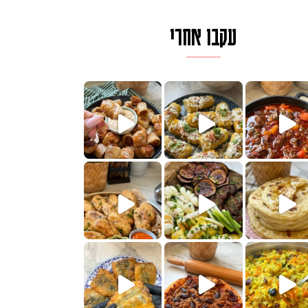
עקבו אחרי
לגרית מעודנת מ
פיים ממכרים שמכינים בכמה דקות עב
הימים, חשבתי מה לחדש לכם ונראה
 בשבילכם? בפ
? ההסבר בסרטו
או בתרגום לעברית, מחותנים
מתכון ראש