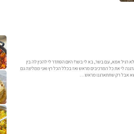
קלחי תירס צרובים על מחבת עם גבינה בו
נשנושי פרגיות קריס
תבשיל גולש לכבוד שבת קודש, מתכון חדש
. גולש המר
רגיל אמא, עם בשר, בא לי בשר! היום הסתדר לי להכין לה בין
רגנה לי את כל המרכיבים מראש ואז בכלל הכל רץ ואני ממליצה גם
לחם מחבת שהוא שילוב של מופלטה וספינז׳, רעיון מעול
פסטל טוניסאי לתשעת 
⁨ סביח מפורק כי צריך לאכול משהו
אז מה
נושא אבל רק שתתארגנו מראש…
פיצה של תשעת הימים ולמה היא נקראת ככה
אורז יצירתי לתשעת הימים ולכבוד שבת קודש
למתכון
מז׳ווז׳ין 