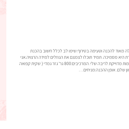
לה מאוד להכנה וטעימה בטירוף.שימו לב לכלל חשוב בהכנת
 היא מסמיכה. תמיד תוכלו לצמצם את הנוזלים למידה הרצויה.אני
משתמשת בגזר ננסי שאני קונה בסופר בשקית קפואה.הכמות מדוייקת לריבה שלי. המרכיבים:800 גר' גזר גמדי ( שקית קפואה