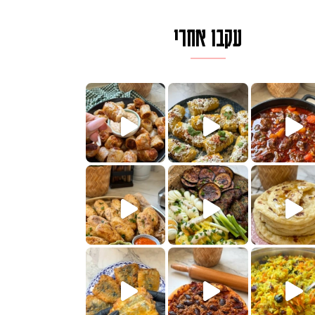
עקבו אחרי
לגרית מעודנת מ
פיים ממכרים שמכינים בכמה דקות עב
הימים, חשבתי מה לחדש לכם ונראה
 בשבילכם? בפ
? ההסבר בסרטו
או בתרגום לעברית, מחותנים
מתכון ראש