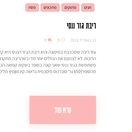
חגים
מתוקים
מתכונים
פסח
ריבת גזר ננסי
12 באפריל 2022
9
0
עוד ריבה שמככבת במימונה והיא ריבת הגזר הננסי.היא ק
הריבות. לא לצמצם את הנוזלים יותר מדי.כשהריבה מתקררת
מהסופר)650 גר' סוכרכוס מיםכפית גדושה קינמוןמיץ מלימון שלם. אופן ההכנה:מניחים…
קרא עוד