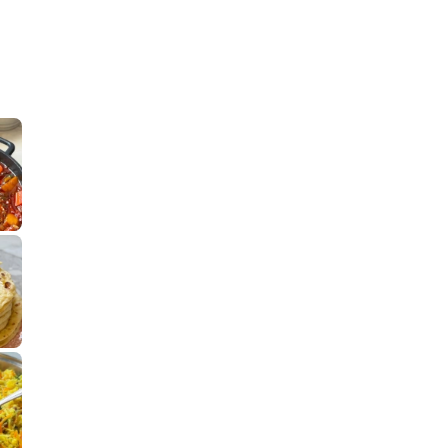
קלחי תירס צרובים על מחבת עם גבינה בו
נשנושי פרגיות קריס
תבשיל גולש לכבוד שבת קודש, מתכון חדש
. גולש המר
לחם מחבת שהוא שילוב של מופלטה וספינז׳, רעיון מעול
פסטל טוניסאי לתשעת 
⁨ סביח מפורק כי צריך לאכול משהו
אז מה
פיצה של תשעת הימים ולמה היא נקראת ככה
אורז יצירתי לתשעת הימים ולכבוד שבת קודש
למתכון
מז׳ווז׳ין 