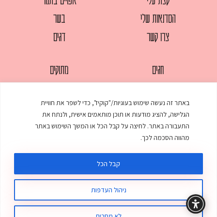
הסדנאות שלי
בשר
צרו קשר
דגים
חגים
מתוקים
לחמים
סלטים
באתר זה נעשה שימוש בעוגיות/"קוקיז", כדי לשפר את חוויית
מאפים
עוגות
הגלישה, להציג מודעות או תוכן מותאמים אישית, ולנתח את
ממולאים
עוף
התעבורה באתר. לחיצה על קבל הכל או המשך השימוש באתר
מהווה הסכמה לכך.
מרקים
פסטות
קבל הכל
ניהול העדפות
© כל הזכויות שמורות לענת אלישע |
עיצוב ובניית אתר
:
סטודיו דנקו
תקנון האתר
מדיניות פרטיות
לא מסכים