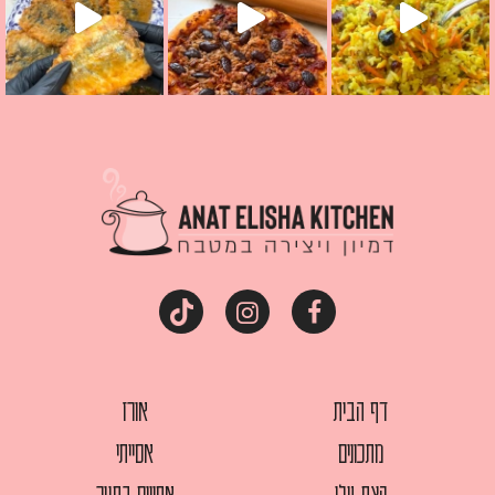
דף הבית
אורז
מתכונים
אסייתי
קצת עלי
אפויים בתנור