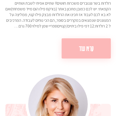
רולדות בשר וצנוברים משכרות חושים!! שתיים אפיתי לשבת ושתיים
הקפאתי. יש לכם כמובן מתכון באתר (בורקס פילו הום מייד משפחתי)ואם
לא בא לכם לעבוד אז תכינו את הרולדות מבצק פילו קנוי, ממליצה על
המצוננים שנמצאים במקררים בסופר, הם הכי נוחים לעבודה. המרכיבים
ל 2 רולדות:12 דפי פילו ביתיים/קנוייםספריי שמן למילוי:700 גרם…
קרא עוד