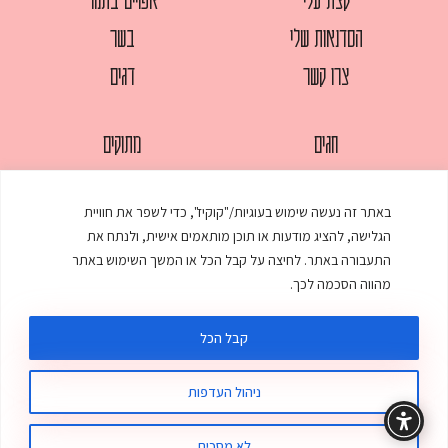
הסדנאות שלי
בשר
צרו קשר
דגים
חגים
מתוקים
לחמים
סלטים
באתר זה נעשה שימוש בעוגיות/"קוקיז", כדי לשפר את חוויית
מאפים
עוגות
הגלישה, להציג מודעות או תוכן מותאמים אישית, ולנתח את
ממולאים
עוף
התעבורה באתר. לחיצה על קבל הכל או המשך השימוש באתר
מהווה הסכמה לכך.
מרקים
פסטות
קבל הכל
ניהול העדפות
© כל הזכויות שמורות לענת אלישע |
עיצוב ובניית אתר
:
סטודיו דנקו
תקנון האתר
מדיניות פרטיות
לא מסכים