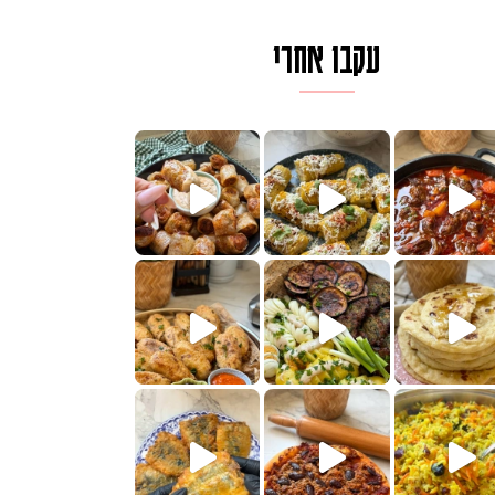
עקבו אחרי
לגרית מעודנת מ
פיים ממכרים שמכינים בכמה דקות עב
הימים, חשבתי מה לחדש לכם ונראה
 בשבילכם? בפ
? ההסבר בסרטו
או בתרגום לעברית, מחותנים
מתכון ראש