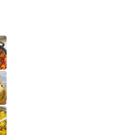
קלחי תירס צרובים על מחבת עם גבינה בו
נשנושי פרגיות קריס
תבשיל גולש לכבוד שבת קודש, מתכון חדש
. גולש המר
לחם מחבת שהוא שילוב של מופלטה וספינז׳, רעיון מעול
פסטל טוניסאי לתשעת 
⁨ סביח מפורק כי צריך לאכול משהו
אז מה
פיצה של תשעת הימים ולמה היא נקראת ככה
אורז יצירתי לתשעת הימים ולכבוד שבת קודש
למתכון
מז׳ווז׳ין 